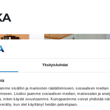
KA
Yksityiskohdat
itä
mme sisällön ja mainosten räätälöimiseen, sosiaalisen median
iseen. Lisäksi jaamme sosiaalisen median, mainosalan ja analy
, miten käytät sivustoamme. Kumppanimme voivat yhdistää näitä t
-fashioned café in Lapp
n kerätty, kun olet käyttänyt heidän palvelujaan.