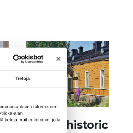
Tietoja
 ominaisuuksien tukemiseen
tiikka-alan
ietoja muihin tietoihin, joita
eenranta's historic