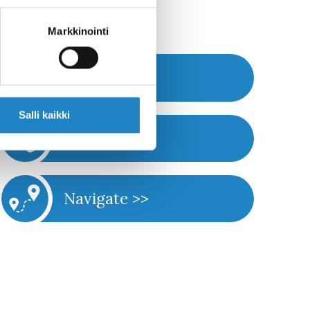
Markkinointi
Website >>
Salli kaikki
Call >>
Navigate >>