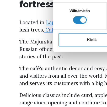
fortress
Suostumuksen
valinta
Välttämätön
Located in
Lappeenranta Fortress
, 
lush trees,
Cafe Majurska
is one of L
Kiellä
The Majurska House was built in the 
Russian officers' families. Today, the
stories of the past.
The café's authentic decor and cosy 
and visitors from all over the world. 
and serves its customers with a big h
Delicious classics include curd, appl
range since opening and continue to