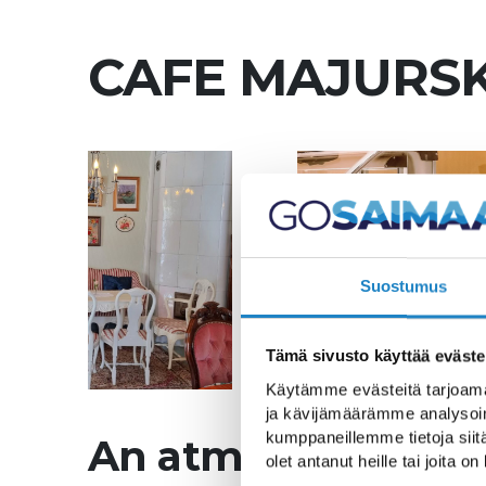
CAFE MAJURS
Suostumus
Tämä sivusto käyttää eväste
Käytämme evästeitä tarjoama
ja kävijämäärämme analysoim
kumppaneillemme tietoja siitä
An atmospheric old
olet antanut heille tai joita o