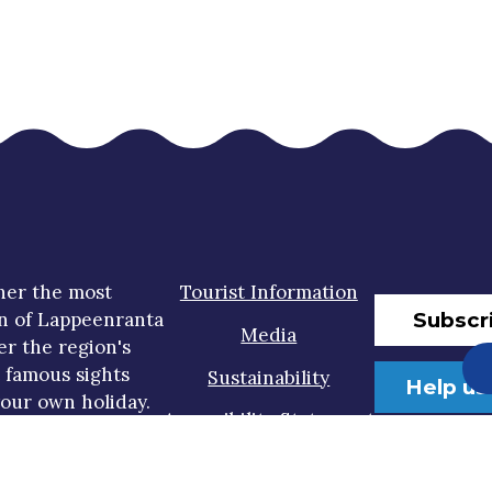
her the most
Tourist Information
Subscr
n of Lappeenranta
Media
er the region's
t famous sights
Sustainability
Help us
our own holiday.
Accessibility Statement
Privacy Policy