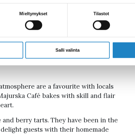
Mieltymykset
Tilastot
surrounded by historic ramparts and
appeenranta's most famous cafés.
Salli valinta
mid-18th century as a residence for
 walls of the house hide countless
atmosphere are a favourite with locals
Majurska Café bakes with skill and flair
eart.
e and berry tarts. They have been in the
 delight guests with their homemade