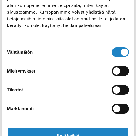
alan kumppaneillemme tietoja siitä, miten käytät
sivustoamme. Kumppanimme voivat yhdistää näitä
tietoja muihin tietoihin, joita olet antanut heille tai joita on
kerätty, kun olet käyttänyt heidän palvelujaan.
Pulsan Asema
Bed & Breakfast in an idyllic small village
Suostumuksen
Välttämätön
valinta
Salpalinjan Hovi
Mieltymykset
Renovated mansion-like hotel
Tilastot
B&B Hiitolanjoki
Quality accommodation by the Hiitolanjoki
Markkinointi
River in Rautjärvi
Salli kaikki