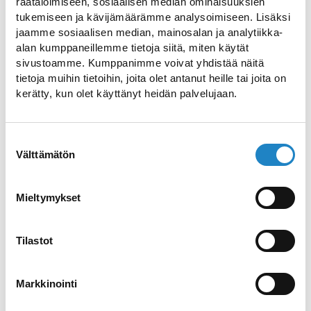
räätälöimiseen, sosiaalisen median ominaisuuksien
tukemiseen ja kävijämäärämme analysoimiseen. Lisäksi
jaamme sosiaalisen median, mainosalan ja analytiikka-
alan kumppaneillemme tietoja siitä, miten käytät
sivustoamme. Kumppanimme voivat yhdistää näitä
Ice skating rinks in the
tietoja muihin tietoihin, joita olet antanut heille tai joita on
kerätty, kun olet käyttänyt heidän palvelujaan.
Lappeenranta region
Check out Lappeenranta’s ice skating rinks
Suostumuksen
Välttämätön
valinta
Savitaipale ice hockey hall
Mieltymykset
Play curling in Savitaipale ice hockey hall
Tilastot
UK Arena
Ice sports arena close to the centre of
Markkinointi
Lappeenranta