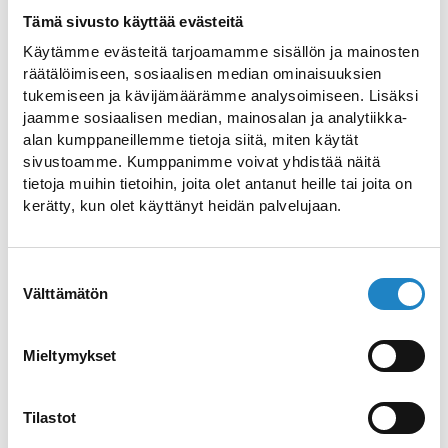
Tämä sivusto käyttää evästeitä
Käytämme evästeitä tarjoamamme sisällön ja mainosten
räätälöimiseen, sosiaalisen median ominaisuuksien
tukemiseen ja kävijämäärämme analysoimiseen. Lisäksi
jaamme sosiaalisen median, mainosalan ja analytiikka-
Sport Camp and Sport Hostel
alan kumppaneillemme tietoja siitä, miten käytät
sivustoamme. Kumppanimme voivat yhdistää näitä
Accommodation facilities for sports teams
tietoja muihin tietoihin, joita olet antanut heille tai joita on
and groups
kerätty, kun olet käyttänyt heidän palvelujaan.
Pulsan Asema
Suostumuksen
Välttämätön
valinta
Bed & Breakfast in an idyllic small village
Mieltymykset
Hotel Kägöne
Hotel accommodation in Parikkala
Tilastot