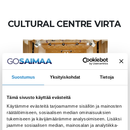
CULTURAL CENTRE VIRTA
Suostumus
Yksityiskohdat
Tietoja
Tämä sivusto käyttää evästeitä
Käytämme evästeitä tarjoamamme sisällön ja mainosten
räätälöimiseen, sosiaalisen median ominaisuuksien
Ideal setting for cultural
tukemiseen ja kävijämäärämme analysoimiseen. Lisäksi
jaamme sosiaalisen median, mainosalan ja analytiikka-
events, celebrations,