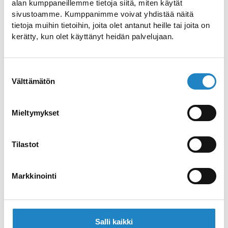
alan kumppaneillemme tietoja siitä, miten käytät
conferences and exhibitions
sivustoamme. Kumppanimme voivat yhdistää näitä
tietoja muihin tietoihin, joita olet antanut heille tai joita on
kerätty, kun olet käyttänyt heidän palvelujaan.
Imatra Cultural Centre by river Vuoksi,
designed by architect Arto Sipinen in 1986.
Suostumuksen
Art museum and town museum, city
Välttämätön
valinta
library, facilities for meeting and musical
events, café.
Mieltymykset
Website >>
Tilastot
Markkinointi
Call >>
Email >>
Salli kaikki