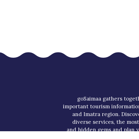
goSaimaa gathers toget
important tourism informatio
and Imatra region. Discov
diverse services, the mos
and hidden gems and plan y