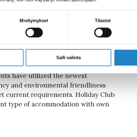
holiday apartments can accommodate a
out 150 holiday homes in the area and
Mieltymykset
Tilastot
r up to 8 people. The holiday homes are
ediate vicinity of the spa. Holiday
t their own peace and spacious
Salli valinta
nts have utilized the newest
ency and environmental friendliness
et current requirements. Holiday Club
ment type of accommodation with own