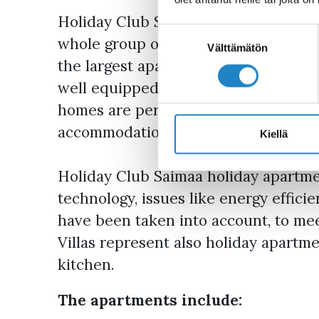
Holiday Club Saimaa's high-quality 
Suostumuksen
whole group of friends. There are ab
valinta
Välttämätön
the largest apartments have space fo
well equipped and located in the imm
homes are perfect for those who wan
accommodation.
Kiellä
Holiday Club Saimaa holiday apartme
technology, issues like energy effici
have been taken into account, to me
Villas represent also holiday apart
kitchen.
The apartments include: