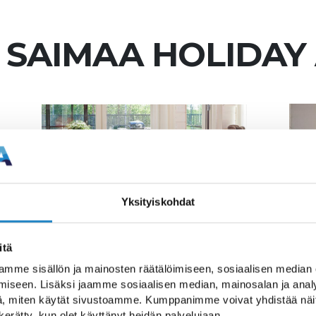
 SAIMAA HOLIDA
Yksityiskohdat
itä
mme sisällön ja mainosten räätälöimiseen, sosiaalisen median
ay apartments
iseen. Lisäksi jaamme sosiaalisen median, mainosalan ja analy
, miten käytät sivustoamme. Kumppanimme voivat yhdistää näitä t
n kerätty, kun olet käyttänyt heidän palvelujaan.