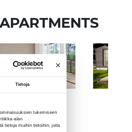
Y APARTMENTS
Tietoja
 ominaisuuksien tukemiseen
tiikka-alan
ietoja muihin tietoihin, joita