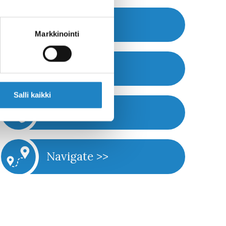
Website >>
Markkinointi
Book >>
Salli kaikki
Call >>
Navigate >>