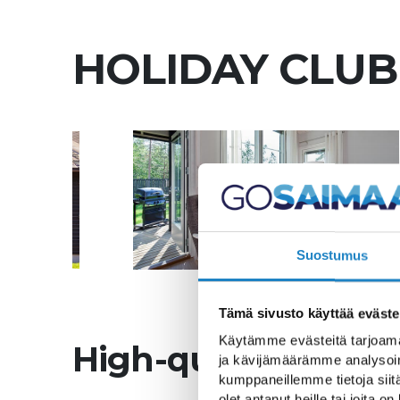
HOLIDAY CLUB
Suostumus
Tämä sivusto käyttää eväste
Käytämme evästeitä tarjoama
High-quality holid
ja kävijämäärämme analysoim
kumppaneillemme tietoja siitä
olet antanut heille tai joita o