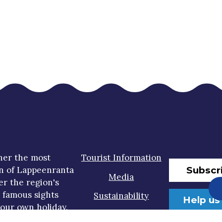
her the most
Tourist Information
Subscr
n of Lappeenranta
Media
er the region's
t famous sights
Sustainability
Help us
our own holiday.
Accessibility Statement