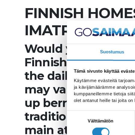
FINNISH HOME
IMATRA REGIO
Would you like to e
Suostumus
Finnish family? Enj
the daily activities
Tämä sivusto käyttää eväste
Käytämme evästeitä tarjoama
may vary from cook
ja kävijämäärämme analysoim
kumppaneillemme tietoja siitä
up berries and mus
olet antanut heille tai joita o
traditional Finnish
Suostumuksen
valinta
Välttämätön
main attractions.