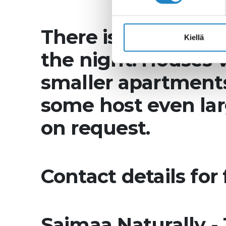
There is a possibili
Kiellä
the night. Houses v
smaller apartments
some host even larg
on request.
Contact details for
Saimaa Naturally 