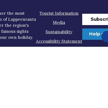
her the most
Tourist Information
Subscr
n of Lappeenranta
Media
er the region's
t famous sights
Sustainability
Help us
our own holiday.
Accessibility Statement
Privacy Policy
Gosaimaa 2026 all rights reserved
Design by
Dominus