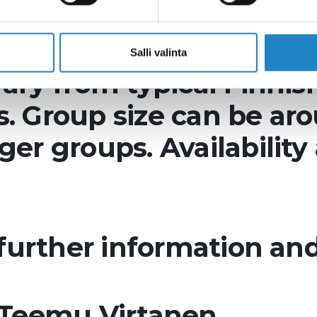
ty to choose daytime acti
Salli valinta
ary from typical Finnis
. Group size can be ar
er groups. Availability
 further information an
- Teemu Virtanen