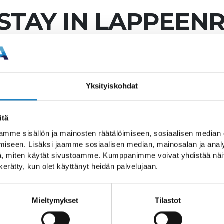
STAY IN LAPPEEN
N
xperience the Finnish w
Yksityiskohdat
oy the beautiful nature
 together with your Finn
itä
mme sisällön ja mainosten räätälöimiseen, sosiaalisen median
ing traditional Finnish 
iseen. Lisäksi jaamme sosiaalisen median, mainosalan ja analy
, miten käytät sivustoamme. Kumppanimme voivat yhdistää näitä t
hrooms or hiking in the
n kerätty, kun olet käyttänyt heidän palvelujaan.
 sauna or walk around th
Mieltymykset
Tilastot