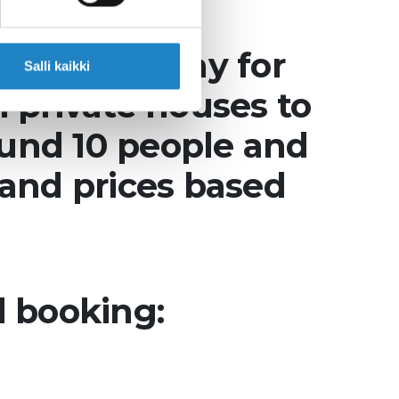
vities or stay for
Salli kaikki
h private houses to
ound 10 people and
 and prices based
d booking: