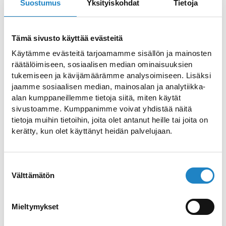
pampering treatments, complete an
Suostumus
Yksityiskohdat
Tietoja
enjoyable and unforgettable stay.
Tämä sivusto käyttää evästeitä
Lappeenranta has a long and rich tradition
of spas. Located in Lappeenranta Harbour,
Käytämme evästeitä tarjoamamme sisällön ja mainosten
räätälöimiseen, sosiaalisen median ominaisuuksien
Lappeenranta Spa was founded in the 19th
tukemiseen ja kävijämäärämme analysoimiseen. Lisäksi
century and the present spa building was
jaamme sosiaalisen median, mainosalan ja analytiikka-
completed in 1912. Since its foundation,
alan kumppaneillemme tietoja siitä, miten käytät
sivustoamme. Kumppanimme voivat yhdistää näitä
the spa was a summer resort for Russian
tietoja muihin tietoihin, joita olet antanut heille tai joita on
aristocrats and only opened its doors
kerätty, kun olet käyttänyt heidän palvelujaan.
year-round in the 1970s. Today, it serves as
Day Spa Lähde, which offers wellness and
Suostumuksen
relaxing experiences for its guests.
Välttämätön
valinta
Hotel Lähde
Mieltymykset
Hotel Lähde's spacious and comfortable