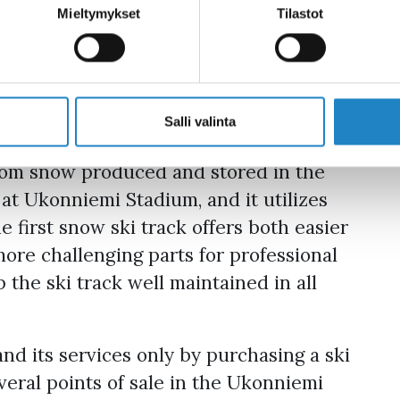
rom October onwards!
Mieltymykset
Tilastot
Skiing Day will be held from 15.10.
Salli valinta
 km long
from snow produced and stored in the
 at Ukonniemi Stadium, and it utilizes
e first snow ski track offers both easier
more challenging parts for professional
 the ski track well maintained in all
and its services only by purchasing a ski
veral points of sale in the Ukonniemi