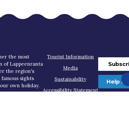
her the most
Tourist Information
Subscr
n of Lappeenranta
Media
er the region's
t famous sights
Sustainability
Help us
our own holiday.
Accessibility Statement
Privacy Policy