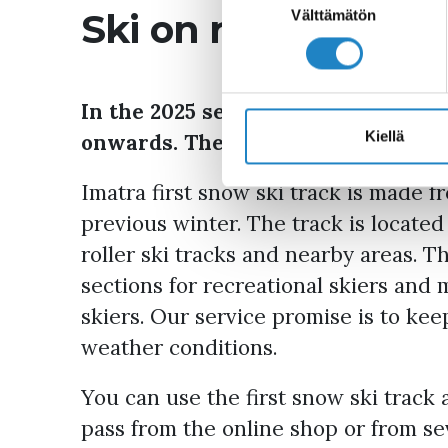
valinta
Ski on real snow f
Välttämätön
In the 2025 season, the First Snow 
Kiellä
onwards. The trail will be about 2
Imatra first snow ski track is made 
previous winter. The track is located
roller ski tracks and nearby areas. Th
sections for recreational skiers and 
skiers. Our service promise is to keep
weather conditions.
You can use the first snow ski track 
pass from the online shop or from se