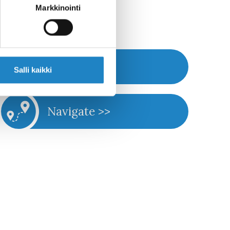
Markkinointi
Website >>
Salli kaikki
Navigate >>