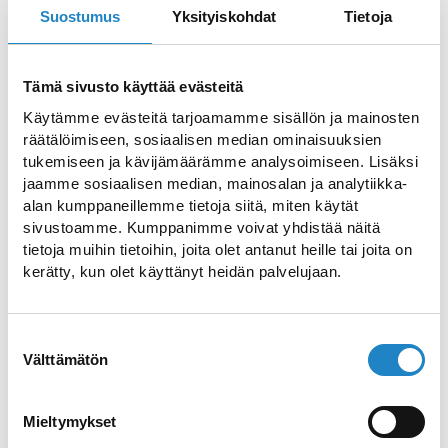
floor of the House of Culture, next to the
Suostumus
Yksityiskohdat
Tietoja
children's section of the library. The
Imatra City Museum also includes the
Tämä sivusto käyttää evästeitä
Industrial Workers' Housing Museum,
Käytämme evästeitä tarjoamamme sisällön ja mainosten
which is open during the summer, located
räätälöimiseen, sosiaalisen median ominaisuuksien
in Ritikanranta, Tainionkoski (address
tukemiseen ja kävijämäärämme analysoimiseen. Lisäksi
Taimenkuja 7, Imatra).
jaamme sosiaalisen median, mainosalan ja analytiikka-
alan kumppaneillemme tietoja siitä, miten käytät
sivustoamme. Kumppanimme voivat yhdistää näitä
The museum's exhibitions present the
tietoja muihin tietoihin, joita olet antanut heille tai joita on
history of the Imatra region and the
kerätty, kun olet käyttänyt heidän palvelujaan.
Jääskie parish, including the
industrialisation of the area and its
Suostumuksen
impact. Imatra's tourism history,
Välttämätön
valinta
influenced by its location on the border of
the state and along the Vuoksi river, will
Mieltymykset
also be presented.