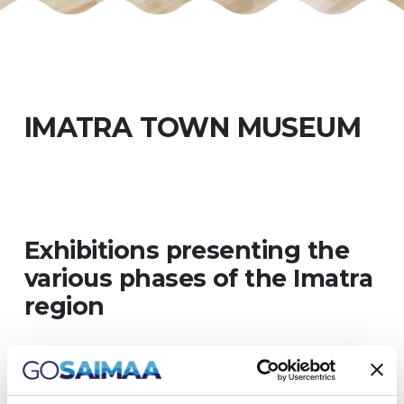
IMATRA TOWN MUSEUM
Exhibitions presenting the
various phases of the Imatra
region
The Imatra City Museum was founded in
1981. The museum is located on the 2nd