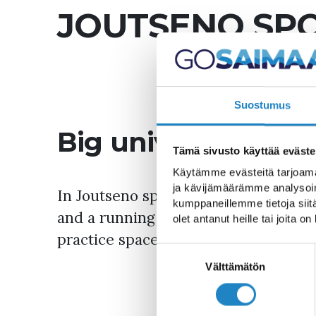
JOUTSENO SPO
Suostumus
Big universal sport
Tämä sivusto käyttää eväste
Käytämme evästeitä tarjoama
ja kävijämäärämme analysoim
In Joutseno sports hall there's a big
kumppaneillemme tietoja siitä
and a running track with long jump an
olet antanut heille tai joita o
practice space.
Suostumuksen
valinta
Välttämätön