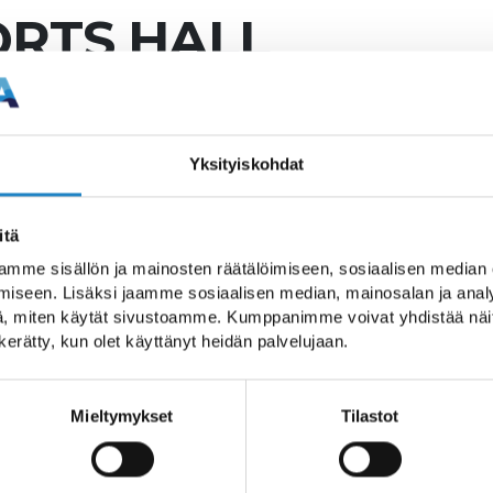
RTS HALL
Yksityiskohdat
s hall space
itä
mme sisällön ja mainosten räätälöimiseen, sosiaalisen median
iseen. Lisäksi jaamme sosiaalisen median, mainosalan ja analy
 universal sports hall space, 140 m2 gym
, miten käytät sivustoamme. Kumppanimme voivat yhdistää näitä t
d triple jump and light athletics
n kerätty, kun olet käyttänyt heidän palvelujaan.
Mieltymykset
Tilastot