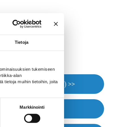
Tietoja
 ominaisuuksien tukemiseen
tiikka-alan
ietoja muihin tietoihin, joita
Website (FIN) >>
Call >>
Markkinointi