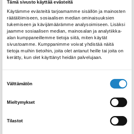
Tämä sivusto käyttää evästeitä
Käytämme evästeitä tarjoamamme sisällön ja mainosten
Great facilities for various
räätälöimiseen, sosiaalisen median ominaisuuksien
tukemiseen ja kävijämäärämme analysoimiseen. Lisäksi
events, meetings and
jaamme sosiaalisen median, mainosalan ja analytiikka-
conferences
alan kumppaneillemme tietoja siitä, miten käytät
sivustoamme. Kumppanimme voivat yhdistää näitä
tietoja muihin tietoihin, joita olet antanut heille tai joita on
The theatre rents its new facilities for
kerätty, kun olet käyttänyt heidän palvelujaan.
various events. The large stage hall with
440 seats and the small stage with 150
Suostumuksen
seats provide a perfect setting for various
Välttämätön
valinta
events, meetings and conferences. The
city theatre is located in the centre of
Mieltymykset
Lappeenranta, on the top floor of the
IsoKristiina shopping centre. Restaurants,
Tilastot
shops and The Original Sokos Hotel
Lappee is located in the immediate