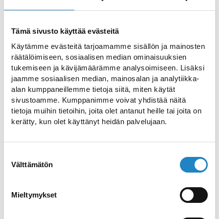
OLKKOLA BEACH
Tämä sivusto käyttää evästeitä
Käytämme evästeitä tarjoamamme sisällön ja mainosten
räätälöimiseen, sosiaalisen median ominaisuuksien
Enjoy Olkkola beach with
tukemiseen ja kävijämäärämme analysoimiseen. Lisäksi
the whole family
jaamme sosiaalisen median, mainosalan ja analytiikka-
alan kumppaneillemme tietoja siitä, miten käytät
sivustoamme. Kumppanimme voivat yhdistää näitä
tietoja muihin tietoihin, joita olet antanut heille tai joita on
Shallow beach with large pier, lawns, beach
kerätty, kun olet käyttänyt heidän palvelujaan.
volleyball court and changing rooms.
Suostumuksen
Navigate >>
Välttämätön
valinta
Mieltymykset