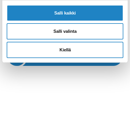
Website >>
Salli kaikki
Salli valinta
Call >>
Kiellä
Navigate >>