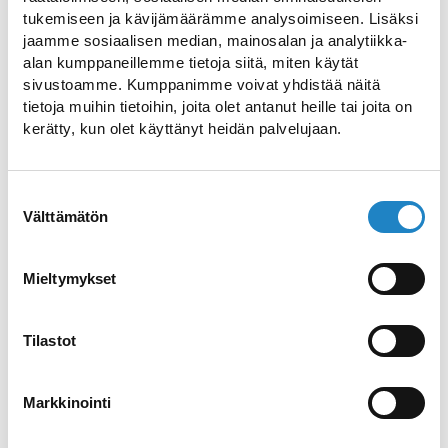
atmosphere!
tukemiseen ja kävijämäärämme analysoimiseen. Lisäksi
jaamme sosiaalisen median, mainosalan ja analytiikka-
alan kumppaneillemme tietoja siitä, miten käytät
Vahti, located in the heart of Imatra, is an
sivustoamme. Kumppanimme voivat yhdistää näitä
tietoja muihin tietoihin, joita olet antanut heille tai joita on
immediate and gritty meeting place,
kerätty, kun olet käyttänyt heidän palvelujaan.
where you can find the right medicine for
both beer and wine bumps. You can drop
by Vahti for a drink, an after-work drink, a
Suostumuksen
Välttämätön
valinta
snack or a drink afterwards. On weekends,
live bands or disco nights can get you in
Mieltymykset
the mood.
Relaxed and knowledgeable staff will
Tilastot
create drinks and recommend special
beers to suit your tastes, it's up to you to
Markkinointi
enjoy the company of your friends!