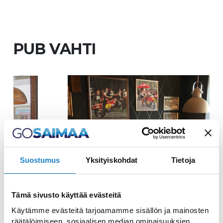
PUB VAHTI
Suostumus
Yksityiskohdat
Tietoja
Tämä sivusto käyttää evästeitä
Come and enjoy the laid-
Käytämme evästeitä tarjoamamme sisällön ja mainosten
back South Karelian
räätälöimiseen, sosiaalisen median ominaisuuksien