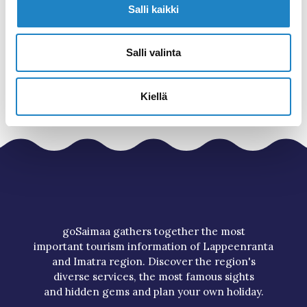
Savitaipale cross-country ski
Salli kaikki
Versatile ski trails for enthusiasts of all
levels
Salli valinta
Kiellä
goSaimaa gathers together the most
important tourism information of Lappeenranta
and Imatra region. Discover the region's
diverse services, the most famous sights
and hidden gems and plan your own holiday.