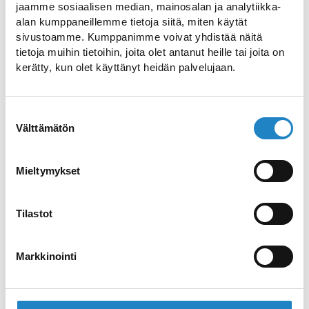
jaamme sosiaalisen median, mainosalan ja analytiikka-
alan kumppaneillemme tietoja siitä, miten käytät
sivustoamme. Kumppanimme voivat yhdistää näitä
tietoja muihin tietoihin, joita olet antanut heille tai joita on
Imatra first snow ski track
kerätty, kun olet käyttänyt heidän palvelujaan.
Ski on real snow from 15 October onwards!
Suostumuksen
Välttämätön
valinta
Lappeenranta skiing tracks
Find out all the skiing tracks in
Mieltymykset
Lappeenranta
Tilastot
Imatra skiing tracks
Markkinointi
Find out all the skiing tracks in Imatra