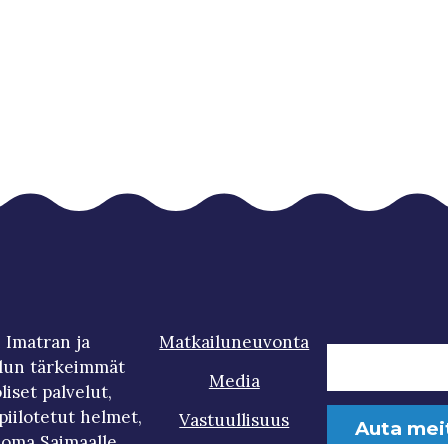
 Imatran ja
Matkailuneuvonta
lun tärkeimmät
Media
iset palvelut,
iilotetut helmet,
Vastuullisuus
Auta mei
loma Saimaalle.