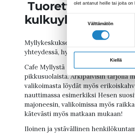
Tuoretta kahvia sek
olet antanut heille tai joita o
kulkuyhteyksien va
Suostumuksen
valinta
Välttämätön
Myllykeskuksen ravintolamaailma sij
yhteydessä, hyvien kulkuyhteyksien v
Kiellä
Cafe Myllystä saat tuoretta kahvia sek
pikkusuolaista. Arkipäivisin tarjolla
valikoimasta löydät myös erikoiskahv
nauttimassa esimerkiksi Hesen suosi
majoneesin, valikoimissa myös raikkaa
kätevästi myös matkaan mukaan!
Iloinen ja ystävällinen henkilökuntam