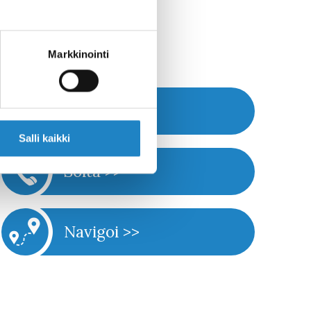
sia hyvien
Markkinointi
Nettisivut >>
Salli kaikki
Soita >>
Navigoi >>