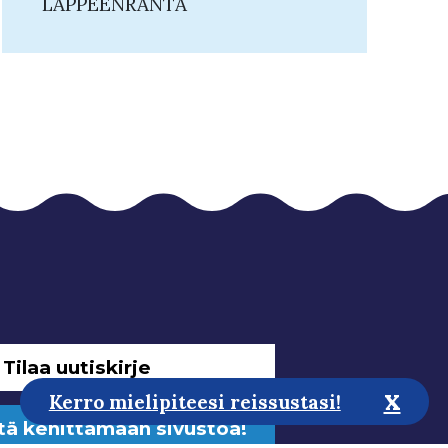
LAPPEENRANTA
Tilaa uutiskirje
x
Kerro mielipiteesi reissustasi!
tä kehittämään sivustoa!