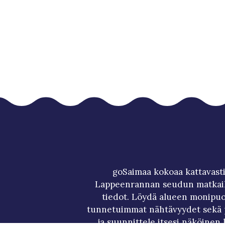
goSaimaa kokoaa kattavasti
Lappeenrannan seudun matkai
tiedot. Löydä alueen monipuol
tunnetuimmat nähtävyydet sekä p
ja suunnittele itsesi näköinen 