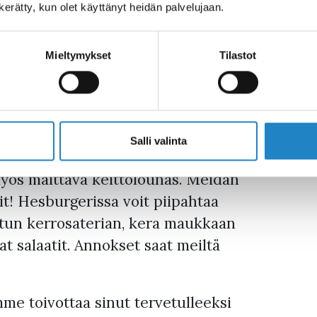
ä herkullisia leivonnai
n kerätty, kun olet käyttänyt heidän palvelujaan.
rrella
Mieltymykset
Tilastot
aitsee Harapaisissa S-marketin
arrella.
Salli valinta
ä herkullisia leivonnaisia ja
 myös maittava keittolounas. Meidän
it! Hesburgerissa voit piipahtaa
tun kerrosaterian, kera maukkaan
t salaatit. Annokset saat meiltä
me toivottaa sinut tervetulleeksi