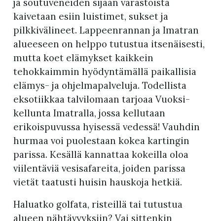
ja soutuveneiden sijaan varastoista
kaivetaan esiin luistimet, sukset ja
pilkkivälineet. Lappeenrannan ja Imatran
alueeseen on helppo tutustua itsenäisesti,
mutta koet elämykset kaikkein
tehokkaimmin hyödyntämällä paikallisia
elämys- ja ohjelmapalveluja. Todellista
eksotiikkaa talvilomaan tarjoaa Vuoksi-
kellunta Imatralla, jossa kellutaan
erikoispuvussa hyisessä vedessä! Vauhdin
hurmaa voi puolestaan kokea kartingin
parissa. Kesällä kannattaa kokeilla oloa
viilentäviä vesisafareita, joiden parissa
vietät taatusti huisin hauskoja hetkiä.
Haluatko golfata, risteillä tai tutustua
alueen nähtävyyksiin? Vai sittenkin