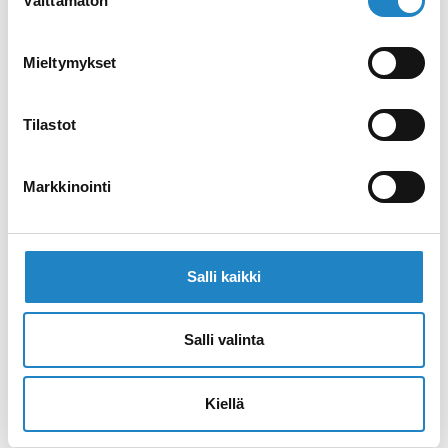
Välttämätön
valinta
Mieltymykset
Tilastot
PYÖRÄILY
Markkinointi
Salli kaikki
Salli valinta
Kiellä
ELÄMYKSET