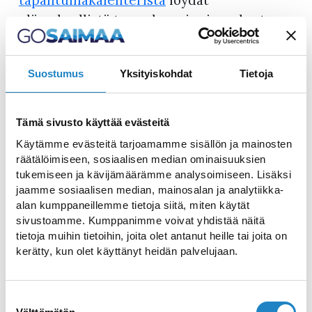
tapahtumakalenterista
löydät
elämyksellistä tunnelmaa ja riemukasta
menoa vuoden jokaisena päivänä.
Suostumus
Yksityiskohdat
Tietoja
Tämä sivusto käyttää evästeitä
Käytämme evästeitä tarjoamamme sisällön ja mainosten
räätälöimiseen, sosiaalisen median ominaisuuksien
tukemiseen ja kävijämäärämme analysoimiseen. Lisäksi
jaamme sosiaalisen median, mainosalan ja analytiikka-
alan kumppaneillemme tietoja siitä, miten käytät
KESÄAKTIVITEETIT
sivustoamme. Kumppanimme voivat yhdistää näitä
tietoja muihin tietoihin, joita olet antanut heille tai joita on
kerätty, kun olet käyttänyt heidän palvelujaan.
Suostumuksen