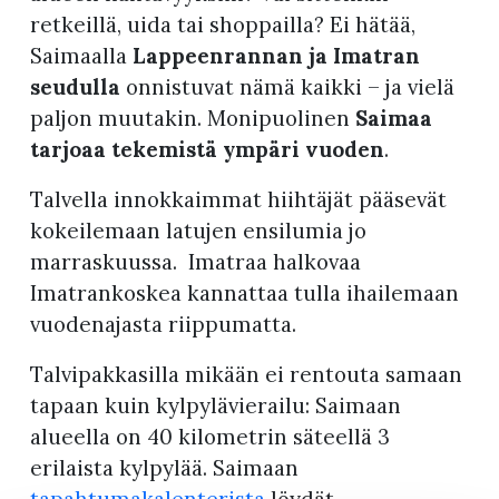
retkeillä, uida tai shoppailla? Ei hätää,
Saimaalla
Lappeenrannan ja Imatran
seudulla
onnistuvat nämä kaikki – ja vielä
paljon muutakin. Monipuolinen
Saimaa
tarjoaa tekemistä ympäri vuoden
.
Talvella innokkaimmat hiihtäjät pääsevät
kokeilemaan latujen ensilumia jo
marraskuussa. Imatraa halkovaa
Imatrankoskea kannattaa tulla ihailemaan
vuodenajasta riippumatta.
Talvipakkasilla mikään ei rentouta samaan
tapaan kuin kylpylävierailu: Saimaan
alueella on 40 kilometrin säteellä 3
erilaista kylpylää. Saimaan