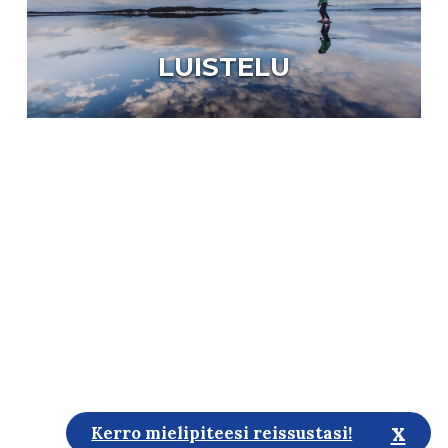
LUISTELU
x
Kerro mielipiteesi reissustasi!