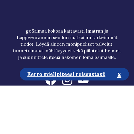
goSaimaa kokoaa kattavasti Imatran ja
Lappeenrannan seudun matkailun tärkeimmät
tiedot. Löydä alueen monipuoliset palvelut,
tunnetuimmat nähtävyydet sekä piilotetut helmet,
ja suunnittele itsesi näköinen loma Saimaalle.
x
Kerro mielipiteesi reissustasi!
Matkailuneuvonta