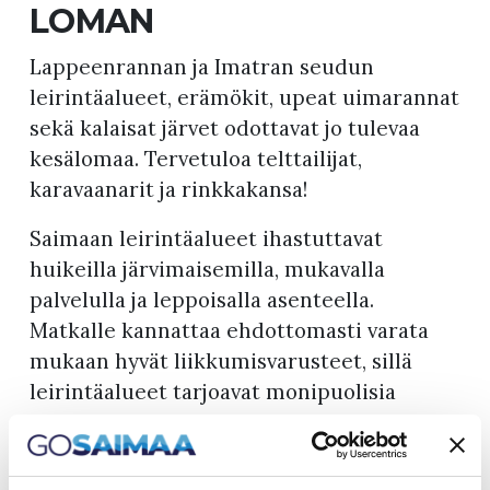
LOMAN
Lappeenrannan ja Imatran seudun
leirintäalueet, erämökit, upeat uimarannat
sekä kalaisat järvet odottavat jo tulevaa
kesälomaa. Tervetuloa telttailijat,
karavaanarit ja rinkkakansa!
Saimaan leirintäalueet ihastuttavat
huikeilla järvimaisemilla, mukavalla
palvelulla ja leppoisalla asenteella.
Matkalle kannattaa ehdottomasti varata
mukaan hyvät liikkumisvarusteet, sillä
leirintäalueet tarjoavat monipuolisia
ulkoilu- ja
urheilumahdollisuuksia. Kulkupeli saa
levätä päivän tai useammankin, sillä Etelä-