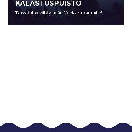
KALASTUSPUISTO
Tervetuloa viihtymään Vuoksen rannalle!