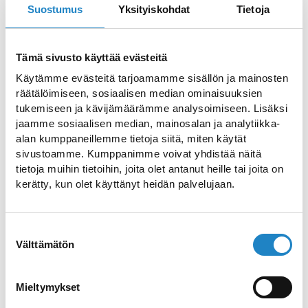
Suostumus
Yksityiskohdat
Tietoja
Karjalan leirintäalueet tarjoavat aktiivista
tekemistä koko matkaporukalle vauvasta
vaariin. Lappeenrannan ja Imatran seudun
Tämä sivusto käyttää evästeitä
leirintäalueet, erämökit, upeat uimarannat
Käytämme evästeitä tarjoamamme sisällön ja mainosten
sekä kalaisat järvet odottavat jo tulevaa
räätälöimiseen, sosiaalisen median ominaisuuksien
tukemiseen ja kävijämäärämme analysoimiseen. Lisäksi
kesälomaa.
jaamme sosiaalisen median, mainosalan ja analytiikka-
alan kumppaneillemme tietoja siitä, miten käytät
Vuoksen kalastuspuistossa tekemistä
sivustoamme. Kumppanimme voivat yhdistää näitä
riittää paljon ja useaksi päiväksi.
tietoja muihin tietoihin, joita olet antanut heille tai joita on
Kalastuksesta innostuneille leirintäalueen
kerätty, kun olet käyttänyt heidän palvelujaan.
vierestä löytyy loistavat puitteet ja
tarvikkeet. Lisäksi alueen yhteydessä on
Suostumuksen
ravintola, jossa pääsee nauttimaan
Välttämätön
valinta
herkullisia aterioita – etenkin kala-ateriat
ovat kokeilemisen arvoisia.
Mieltymykset
Tilaussaunassa ja tilausristeilijällä