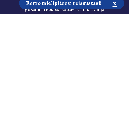
x
Kerro mielipiteesi reissustasi!
goSaimaa kokoaa kattavasti Imatran ja
Lappeenrannan seudun matkailun tärkeimmät
tiedot. Löydä alueen monipuoliset palvelut,
tunnetuimmat nähtävyydet sekä piilotetut helmet,
ja suunnittele itsesi näköinen loma Saimaalle.
Matkailuneuvonta
Media
Vastuullisuus