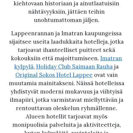
kiehtovaan historiaan ja ainutlaatuisiin
nähtävyyksiin, jättäen teihin
unohtumattoman jäljen.
Lappeenrannan ja Imatran kaupungeissa
sijaitsee useita laadukkaita hotelleja, jotka
tarjoavat ihanteelliset puitteet sekä
kokouksiin että majoittumiseen.
Imatran
kylpylä
,
Holiday Club Saimaan Rauha
ja
Original Sokos Hotel Lappee
ovat vain
muutamia mainitakseni. Näissä hotelleissa
yhdistyvät moderni mukavuus ja viihtyisä
ilmapiiri, jotka varmistavat miellyttävän ja
rentouttavan oleskelun ryhmällenne.
Alueen hotellit tarjoavat myös
monipuolisia palveluita ja aktiviteetteja,