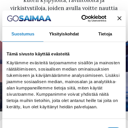
kuten kylpylöitä, ravintoloita ja
virkistystiloja, joiden avulla voitte nauttia
täysin siemauksin vierailustanne.
Suostumus
Yksityiskohdat
Tietoja
Tämä sivusto käyttää evästeitä
Käytämme evästeitä tarjoamamme sisällön ja mainosten
räätälöimiseen, sosiaalisen median ominaisuuksien
tukemiseen ja kävijämäärämme analysoimiseen. Lisäksi
jaamme sosiaalisen median, mainosalan ja analytiikka-
IMATRAN KYLPYLÄ
alan kumppaneillemme tietoja siitä, miten käytät
sivustoamme. Kumppanimme voivat yhdistää näitä
Itä-Suomen monipuolisin kylpylähotelli
tietoja muihin tietoihin, joita olet antanut heille tai joita on
kerätty, kun olet käyttänyt heidän palvelujaan.
Suostumuksen