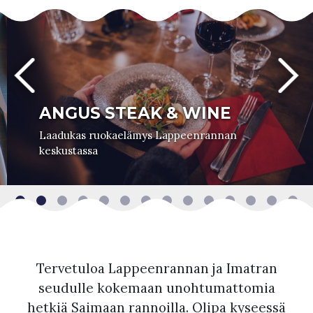
ANGUS STEAK & WINE
Laadukas ruokaelämys Lappeenrannan
keskustassa
Tervetuloa Lappeenrannan ja Imatran
seudulle kokemaan unohtumattomia
hetkiä Saimaan rannoilla. Olipa kyseessä