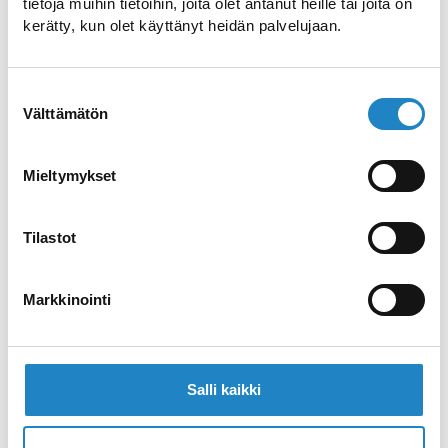
tietoja muihin tietoihin, joita olet antanut heille tai joita on
kerätty, kun olet käyttänyt heidän palvelujaan.
Lappeenrannan seudun
Suostumuksen
frisbeegolfradat
Välttämätön
valinta
Tutustu Lappeenrannan seudun
Mieltymykset
frisbeegolfratoihin
Tilastot
Imatran seudun
frisbeegolfradat
Markkinointi
Tutustu Imatran seudun
frisbeegolfratoihin
Salli kaikki