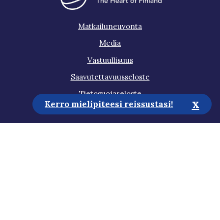
Matkailuneuvonta
Media
Vastuullisuus
Saavutettavuusseloste
Tietosuojaseloste
x
Kerro mielipiteesi reissustasi!
Tilaa uutiskirje
Auta meitä kehittämään sivustoa!
Gosaimaa 2026 all rights reserved
Design by
Dominus