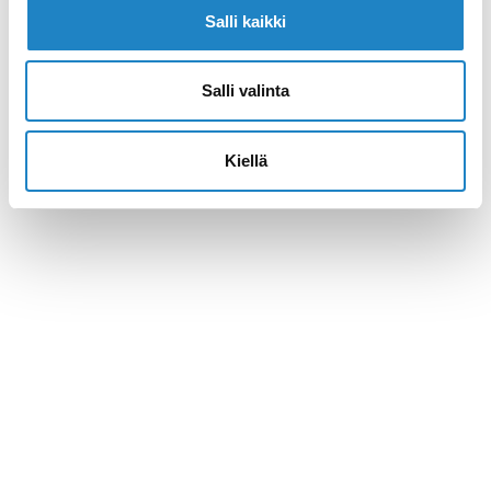
Salli kaikki
Soita >>
Salli valinta
Navigoi >>
Kiellä