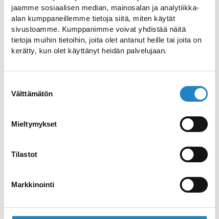
Europaeus (1820-1884) oli kansanrunojen
jaamme sosiaalisen median, mainosalan ja analytiikka-
alan kumppaneillemme tietoja siitä, miten käytät
kerääjä, kielitieteilijä, arkeologi ja oman
sivustoamme. Kumppanimme voivat yhdistää näitä
tiensä kulkija, joka seurusteli oman
tietoja muihin tietoihin, joita olet antanut heille tai joita on
aikansa sivistyneistön (mm. Elias Lönnrot)
kerätty, kun olet käyttänyt heidän palvelujaan.
kuin tavallisen kansankin parissa.
Museosta löytyy Europaeuksen työhuone,
Suostumuksen
ja isossa näyttelytilassa on hänestä
Välttämätön
valinta
kertovan esineistön lisäksi myös
Savitaipaleen ja etenkin Olkkolan kartanon
Mieltymykset
historiaa. Esillä on kirjaharvinaisuuksia,
valokuvia ja muinaisesineistöä. Museon
Tilastot
ylläpidosta vastaa Europaeus-seura, ja se
on avoinna vain tilauksesta.
Markkinointi
Nettisivut >>