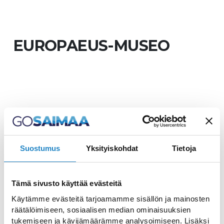
EUROPAEUS-MUSEO
Savitaipalelaisesta Davis
Emmanuel Europaeuksesta
kertova museo
Suostumus
Yksityiskohdat
Tietoja
Savitaipalelaisesta suurmiehestä, David
Tämä sivusto käyttää evästeitä
Emmanuel Europaeuksesta, kertova
Käytämme evästeitä tarjoamamme sisällön ja mainosten
museo on Olkkolan Kartanon pihalla
räätälöimiseen, sosiaalisen median ominaisuuksien
olevassa entisessä väentuvassa. D.E.D.
tukemiseen ja kävijämäärämme analysoimiseen. Lisäksi