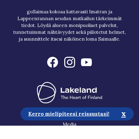
goSaimaa kokoaa kattavasti Imatran ja
Lappeenrannan seudun matkailun tärkeimmät
tiedot. Löydä alueen monipuoliset palvelut,
tunnetuimmat nähtävyydet sekä piilotetut helmet,
ja suunnittele itsesi näköinen loma Saimaalle.
x
Kerro mielipiteesi reissustasi!
Matkailuneuvonta
Media
Vastuullisuus