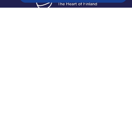
Matkailuneuvonta
Media
Vastuullisuus
Saavutettavuusseloste
Tietosuojaseloste
Tilaa uutiskirje
Auta meitä kehittämään sivustoa!
Gosaimaa 2026 all rights reserved