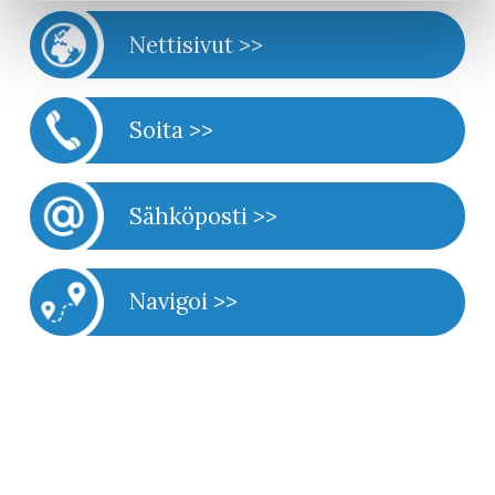
Nettisivut >>
Soita >>
Sähköposti >>
Navigoi >>