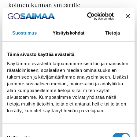
kolmen kunnan ympärille.
Viidenkymmenen vuoden aikana on
hajanaisesta eri taajamien muodostamasta
paikkakunnasta kasvanut viihtyisä ja
Suostumus
Yksityiskohdat
Tietoja
moderni puutarhakaupunki, jota
hallitsevat Saimaa, Vuoksi ja raja. Imatran
Tämä sivusto käyttää evästeitä
Matkailuoppaat järjestää vuosien
Käytämme evästeitä tarjoamamme sisällön ja mainosten
kokemuksella mielenkiintoisia opasretkiä
räätälöimiseen, sosiaalisen median ominaisuuksien
tukemiseen ja kävijämäärämme analysoimiseen. Lisäksi
niin kotimaassa kuin Venäjälläkin.
jaamme sosiaalisen median, mainosalan ja analytiikka-
Erityisen suosittuja ovat olleet opasretket
alan kumppaneillemme tietoja siitä, miten käytät
menetettyyn Karjalaan sekä ostosmatkat
sivustoamme. Kumppanimme voivat yhdistää näitä
Svetogorskiin ja Viipuriin. Matkoja on tehty
tietoja muihin tietoihin, joita olet antanut heille tai joita on
kerätty, kun olet käyttänyt heidän palvelujaan.
myös Viroon. Tilauksesta järjestämme
peruskierroksien, ryhmän omien toiveiden
mukaan räätälöityjen kierrosten ohella
Suostumuksen