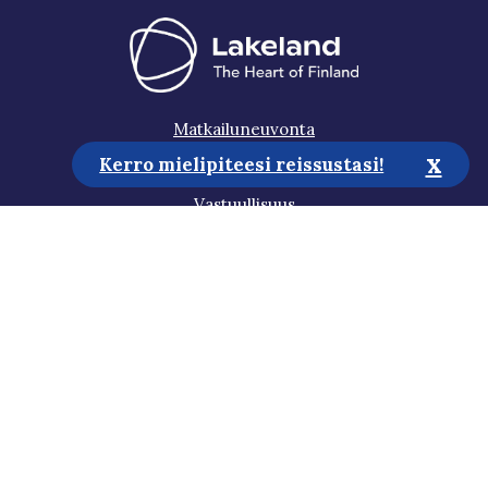
Matkailuneuvonta
x
Kerro mielipiteesi reissustasi!
Media
Vastuullisuus
Saavutettavuusseloste
Tietosuojaseloste
Tilaa uutiskirje
Auta meitä kehittämään sivustoa!