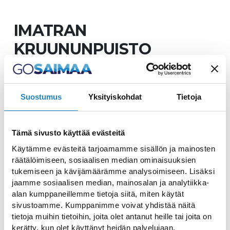
IMATRAN
KRUUNUNPUISTO
Suostumus
Yksityiskohdat
Tietoja
Koe kaunis Kruununpuisto
Tämä sivusto käyttää evästeitä
Käytämme evästeitä tarjoamamme sisällön ja mainosten
Imatran Kruununpuisto sijaitsee
räätälöimiseen, sosiaalisen median ominaisuuksien
kaupungin keskellä. Imatrankosken
tukemiseen ja kävijämäärämme analysoimiseen. Lisäksi
ympäristö sai jo varhain tunnustuksen, kun
jaamme sosiaalisen median, mainosalan ja analytiikka-
vuonna 1842 perustettiin koskimiljööstä
alan kumppaneillemme tietoja siitä, miten käytät
sivustoamme. Kumppanimme voivat yhdistää näitä
Suomen ensimmäinen luonnonpuisto.
tietoja muihin tietoihin, joita olet antanut heille tai joita on
Nykyisin Kruununpuisto koostuu neljästä
kerätty, kun olet käyttänyt heidän palvelujaan.