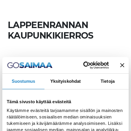
LAPPEENRANNAN
KAUPUNKIKIERROS
Saimaan rantakaupungin
Suostumus
Yksityiskohdat
Tietoja
merkittävät kohteet
Tämä sivusto käyttää evästeitä
Lappeenrannan kaupunki sijaitsee
Käytämme evästeitä tarjoamamme sisällön ja mainosten
räätälöimiseen, sosiaalisen median ominaisuuksien
Saimaan rannalla ja Salpausselän päällä.
tukemiseen ja kävijämäärämme analysoimiseen. Lisäksi
Kaupunki on Etelä-Karjalan
jaamme sosiaalisen median, mainosalan ja analytiikka-