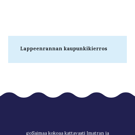
Lappeenrannan kaupunkikierros
goSaimaa kokoaa kattavasti Imatran ja