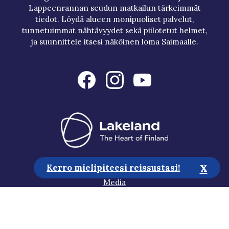
Lappeenrannan seudun matkailun tärkeimmät
tiedot. Löydä alueen monipuoliset palvelut,
tunnetuimmat nähtävyydet sekä piilotetut helmet,
ja suunnittele itsesi näköinen loma Saimaalle.
x
Matkailuneuvonta
Kerro mielipiteesi reissustasi!
Media
Vastuullisuus
Saavutettavuusseloste