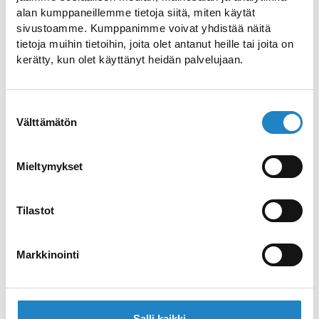
maakuntakeskus, jonka historia ulottuu
alan kumppaneillemme tietoja siitä, miten käytät
monen vuosisadan taakse. Historiaan voi
sivustoamme. Kumppanimme voivat yhdistää näitä
tietoja muihin tietoihin, joita olet antanut heille tai joita on
tutustua Linnoituksessa ja siellä
kerätty, kun olet käyttänyt heidän palvelujaan.
sijaitsevassa maakuntamuseossa sekä
Rakuunamäellä, joka nimensä mukaisesti
perustettiin rakuunarykmentille.
Suostumuksen
Välttämätön
valinta
Lappeenrannassa on helppo pyöräillä.
Kaupungin upeissa maisemissa on lähes
Mieltymykset
300 kilometriä pyöräteitä, joista tälle
reitille on valikoitu keskeinen keskustan
läheisyydessä kiertävä
Tilastot
osuus. Lapsiperheille on reitin varrella
tekemistä Myllysaaren perhepuistossa ja
Markkinointi
satamassa sijaitsevan Suomen suurimman
hiekkalinnan läheisyydessä.
Ruokailupaikkoja löytyy useita sataman ja
Salli kaikki