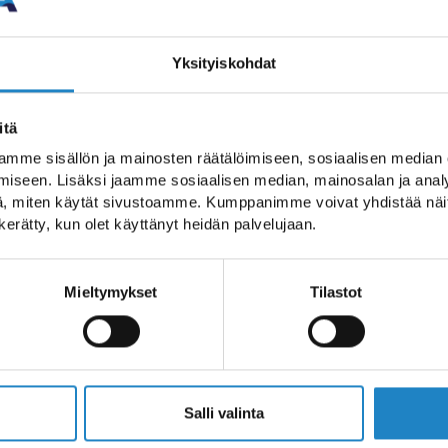
PYÖRÄILYREITTI
Yksityiskohdat
itä
mme sisällön ja mainosten räätälöimiseen, sosiaalisen median
aismaisemia
iseen. Lisäksi jaamme sosiaalisen median, mainosalan ja analy
, miten käytät sivustoamme. Kumppanimme voivat yhdistää näitä t
n kerätty, kun olet käyttänyt heidän palvelujaan.
 perheille sekä muille linnuista ja
e. Yöpymiseen on tarjolla kodikasta
Mieltymykset
Tilastot
amajoitusta. Parikkalan taajaman
impelejärven itäosan lahti. Sen
- ja muuttolinnusto tekee Siikalahdesta
Salli valinta