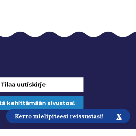
Tilaa uutiskirje
tä kehittämään sivustoa!
x
Kerro mielipiteesi reissustasi!