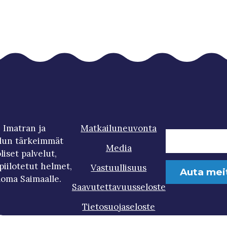
 Imatran ja
Matkailuneuvonta
lun tärkeimmät
Media
iset palvelut,
iilotetut helmet,
Vastuullisuus
Auta mei
loma Saimaalle.
Saavutettavuusseloste
Tietosuojaseloste