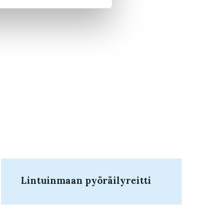
Lintuinmaan pyöräilyreitti