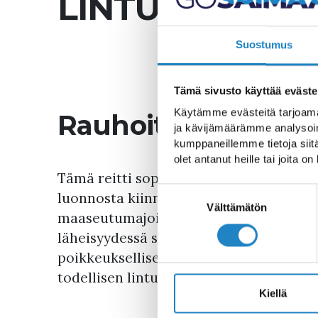
LINTUINMAAN 
Suostumus
Tämä sivusto käyttää eväste
Käytämme evästeitä tarjoama
Rauhoittavia maal
ja kävijämäärämme analysoim
kumppaneillemme tietoja siitä
olet antanut heille tai joita o
Tämä reitti sopii kahden päivän retkeksi
Suostumuksen
luonnosta kiinnostuneille pyöräilijöill
valinta
Välttämätön
maaseutumajoitusta eli mökkejä ja aitt
läheisyydessä sijaitseva Siikalahti on S
poikkeuksellisen monimuotoinen pesimä
todellisen lintuparatiisin!
Kiellä