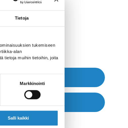
Tietoja
 ominaisuuksien tukemiseen
tiikka-alan
ietoja muihin tietoihin, joita
Nettisivut >>
Markkinointi
Navigoi >>
Salli kaikki