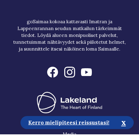
goSaimaa kokoaa kattavasti Imatran ja
Lappeenrannan seudun matkailun tärkeimmät
tiedot. Löydä alueen monipuoliset palvelut,
tunnetuimmat nähtävyydet sekä piilotetut helmet,
ja suunnittele itsesi näköinen loma Saimaalle.
x
Kerro mielipiteesi reissustasi!
Matkailuneuvonta
Media