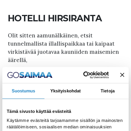
HOTELLI HIRSIRANTA
Olit sitten aamunälkäinen, etsit
tunnelmallista illallispaikkaa tai kaipaat
virkistävää juotavaa kauniiden maisemien
äärellä,
Hirsirannassa kaikki nämä ovat
mahdollisia.
Suostumus
Yksityiskohdat
Tietoja
Lisätiedot
Hotelli Hirsiranta
Tämä sivusto käyttää evästeitä
Lomahovintie 3
56120 Ruokolahti
Käytämme evästeitä tarjoamamme sisällön ja mainosten
räätälöimiseen, sosiaalisen median ominaisuuksien
info@hirsiranta.fi