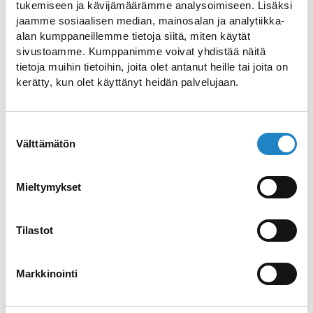
tukemiseen ja kävijämäärämme analysoimiseen. Lisäksi
+358442318532
jaamme sosiaalisen median, mainosalan ja analytiikka-
Verkkosivusto
alan kumppaneillemme tietoja siitä, miten käytät
Verkkokauppa
sivustoamme. Kumppanimme voivat yhdistää näitä
tietoja muihin tietoihin, joita olet antanut heille tai joita on
kerätty, kun olet käyttänyt heidän palvelujaan.
Suostumuksen
Välttämätön
valinta
Mieltymykset
Tilastot
Markkinointi