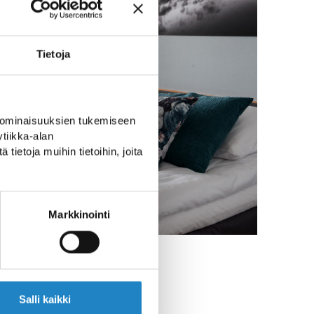
Tietoja
 ominaisuuksien tukemiseen
tiikka-alan
ietoja muihin tietoihin, joita
Markkinointi
Salli kaikki