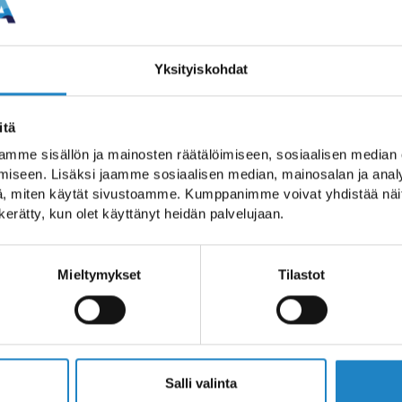
an satamassa,
tellikokonaisuus
Yksityiskohdat
eeseen sekä
 tiloihin
itä
seen. Herkullinen
mme sisällön ja mainosten räätälöimiseen, sosiaalisen median
iseen. Lisäksi jaamme sosiaalisen median, mainosalan ja analy
enrannassa sinisen
, miten käytät sivustoamme. Kumppanimme voivat yhdistää näitä t
toja tarjoava Day
n kerätty, kun olet käyttänyt heidän palvelujaan.
tinnolliseksi ja
Mieltymykset
Tilastot
Salli valinta