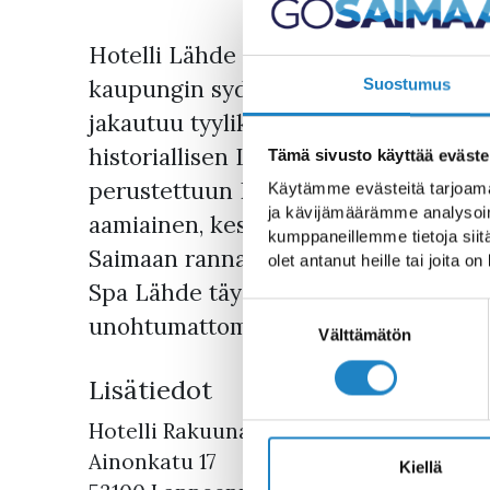
Hotelli Lähde sijaitsee Lappeenrann
kaupungin sydämessä. Viehättävä ho
Suostumus
jakautuu tyylikkääseen Hotelli Läht
historiallisen Lappeenrannan kylpylän
Tämä sivusto käyttää eväste
perustettuun Boutique Hotel Lähtee
Käytämme evästeitä tarjoama
ja kävijämäärämme analysoim
aamiainen, keskeinen sijainti Lappe
kumppaneillemme tietoja siitä
Saimaan rannalla sekä hemmotteluhoi
olet antanut heille tai joita o
Spa Lähde täydentävät yöpymisen nau
Suostumuksen
unohtumattomaksi kokonaisuudeksi.
valinta
Välttämätön
Lisätiedot
Hotelli Rakuuna
Ainonkatu 17
Kiellä