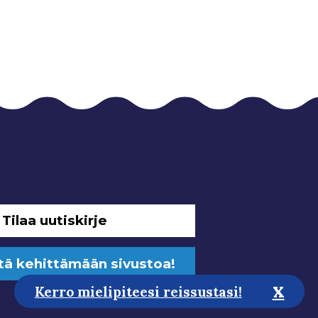
Tilaa uutiskirje
tä kehittämään sivustoa!
x
Kerro mielipiteesi reissustasi!