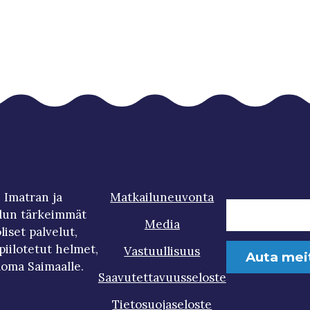
 Imatran ja
Matkailuneuvonta
lun tärkeimmät
Media
iset palvelut,
iilotetut helmet,
Vastuullisuus
Auta mei
loma Saimaalle.
Saavutettavuusseloste
Tietosuojaseloste