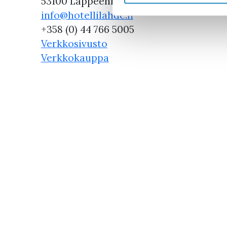
53100 Lappeenranta
info@hotellilahde.fi
+358 (0) 44 766 5005
Verkkosivusto
Verkkokauppa