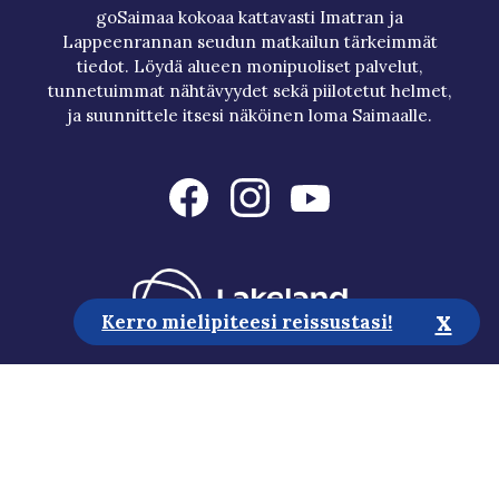
goSaimaa kokoaa kattavasti Imatran ja
Lappeenrannan seudun matkailun tärkeimmät
tiedot. Löydä alueen monipuoliset palvelut,
tunnetuimmat nähtävyydet sekä piilotetut helmet,
ja suunnittele itsesi näköinen loma Saimaalle.
x
Kerro mielipiteesi reissustasi!
Matkailuneuvonta
Media
Vastuullisuus
Saavutettavuusseloste