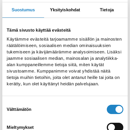
Kotkaniemi on henkilöhistoriallinen
Suostumus
Yksityiskohdat
Tietoja
kotimuseo, joka esittelee presidentti P. E.
Svinhufvudin ja rouva Ellen Svinhufvudin
elämää sekä Kotkaniemen tilan arkea
Tämä sivusto käyttää evästeitä
Luumäellä. Pehrin ja Ellenin ajalle 1920–
Käytämme evästeitä tarjoamamme sisällön ja mainosten
1930-lukujen asuun palautetut
räätälöimiseen, sosiaalisen median ominaisuuksien
tukemiseen ja kävijämäärämme analysoimiseen. Lisäksi
kotimuseohuoneet ovat sisustettu
jaamme sosiaalisen median, mainosalan ja analytiikka-
alkuperäisin kalustein ja esinein. Nykyisen
alan kumppaneillemme tietoja siitä, miten käytät
museokokonaisuuteen kuuluu kotimuseon
sivustoamme. Kumppanimme voivat yhdistää näitä
lisäksi puutarha, luontopolku ja kahvila.
tietoja muihin tietoihin, joita olet antanut heille tai joita on
kerätty, kun olet käyttänyt heidän palvelujaan.
Sekä museo että puutarha on entisöity
1920-1930-lukujen asuun.
Suostumuksen
Kotkaniemi on säännöllisesti avoinna
Välttämätön
valinta
kesäaikaan. Ryhmävierailut ja
yksityistilaisuudet onnistuvat ympäri
Mieltymykset