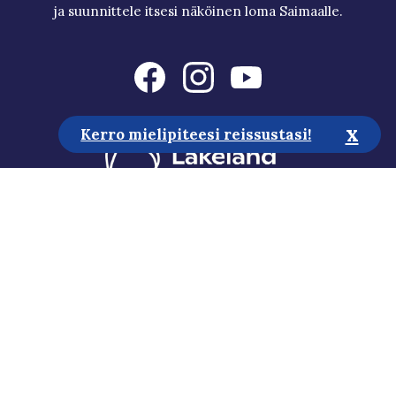
ja suunnittele itsesi näköinen loma Saimaalle.
x
Kerro mielipiteesi reissustasi!
Matkailuneuvonta
Media
Vastuullisuus
Saavutettavuusseloste
Tietosuojaseloste