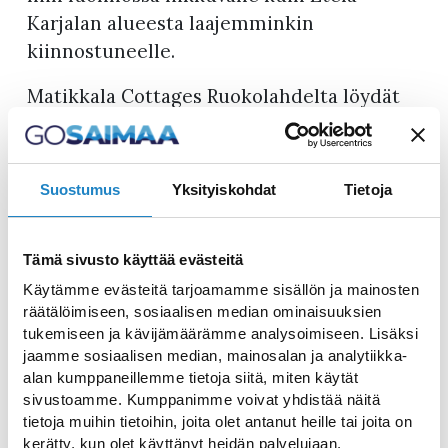
Karjalan alueesta laajemminkin
kiinnostuneelle.
Matikkala Cottages Ruokolahdelta löydät
kuusi upeaa vuokrattavaa mökkiä. Mökit
Vaahtera, Kataja, Petäjä, Sirppi, Kääpä ja iso
huvilamökki Pihlaja kutsuvat sinua
Suostumus
Yksityiskohdat
Tietoja
rentouttavalle lomalle puhtaan luonnon
ääreen.
Tämä sivusto käyttää evästeitä
Pihlaja huvilamökin yhteydessä on
Käytämme evästeitä tarjoamamme sisällön ja mainosten
asiakkaidemme vuokrattavissa olevat
räätälöimiseen, sosiaalisen median ominaisuuksien
tynnyrisauna ja palju, joissa rentoutuessa
tukemiseen ja kävijämäärämme analysoimiseen. Lisäksi
jaamme sosiaalisen median, mainosalan ja analytiikka-
mieli ja keho lepäävät.
alan kumppaneillemme tietoja siitä, miten käytät
sivustoamme. Kumppanimme voivat yhdistää näitä
Muutaman sadan metrin päässä sijaitsee
tietoja muihin tietoihin, joita olet antanut heille tai joita on
FreeSki. Sen ympäristö tarjoaa
kerätty, kun olet käyttänyt heidän palvelujaan.