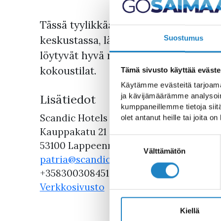
Tässä tyylikkäästi sisustetussa hote
keskustassa, lähellä satamaa on helpp
Suostumus
löytyvät hyvä ravintola, modernit huo
kokoustilat.
Tämä sivusto käyttää eväste
Käytämme evästeitä tarjoama
Lisätiedot
ja kävijämäärämme analysoim
kumppaneillemme tietoja siitä
Scandic Hotels
olet antanut heille tai joita o
Kauppakatu 21
Suostumuksen
53100 Lappeenranta
valinta
Välttämätön
patria@scandichotels.com
+358300308451
Verkkosivusto
Kiellä