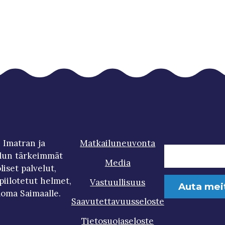
 Imatran ja
Matkailuneuvonta
lun tärkeimmät
Media
iset palvelut,
iilotetut helmet,
Vastuullisuus
Auta mei
loma Saimaalle.
Saavutettavuusseloste
Tietosuojaseloste