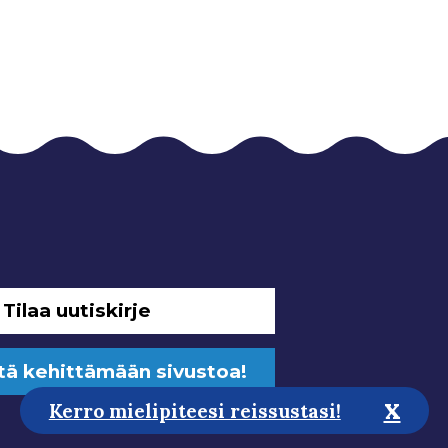
Tilaa uutiskirje
tä kehittämään sivustoa!
x
Kerro mielipiteesi reissustasi!