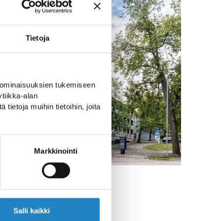
Tietoja
 ominaisuuksien tukemiseen
tiikka-alan
ietoja muihin tietoihin, joita
Markkinointi
Salli kaikki