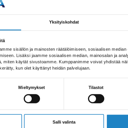
llissa Lappeenrannan
o viihtyä. Täältä
Yksityiskohdat
neet ja joustavat
itä
mme sisällön ja mainosten räätälöimiseen, sosiaalisen median
iseen. Lisäksi jaamme sosiaalisen median, mainosalan ja analy
, miten käytät sivustoamme. Kumppanimme voivat yhdistää näitä t
n kerätty, kun olet käyttänyt heidän palvelujaan.
Mieltymykset
Tilastot
Salli valinta