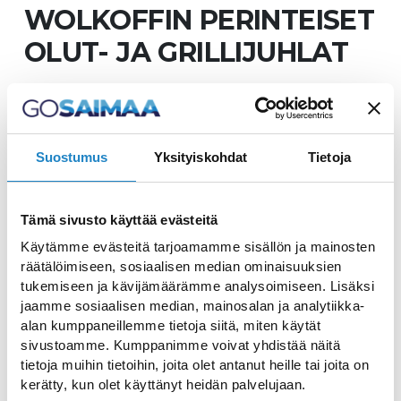
WOLKOFFIN PERINTEISET
OLUT- JA GRILLIJUHLAT
Wolkoffin perinteiset olut- ja grillijuhlat
pidetään sisäpihallamme tänä vuonna
lauantaina 10.6. klo 14.00-23.00. Tuttuun
Suostumus
Yksityiskohdat
Tietoja
tapaan grilli on kuumana klo 14.00-20.00 ja
virvoittavia juomia meille tulee
Tämä sivusto käyttää evästeitä
tarjoilemaan Kanavan Panimo, Panimoyhtiö
Käytämme evästeitä tarjoamamme sisällön ja mainosten
Tuju sekä Panimo Himo klo 14.00-23.00.
räätälöimiseen, sosiaalisen median ominaisuuksien
Olutlipukkeita voit ostaa portilta. Meitä
tukemiseen ja kävijämäärämme analysoimiseen. Lisäksi
viihdyttämään saapuu myös DJ Niki Smalls!
jaamme sosiaalisen median, mainosalan ja analytiikka-
alan kumppaneillemme tietoja siitä, miten käytät
sivustoamme. Kumppanimme voivat yhdistää näitä
Lisätiedot
tietoja muihin tietoihin, joita olet antanut heille tai joita on
Ravintola Wolkoff / Viini- ja olutkellari
kerätty, kun olet käyttänyt heidän palvelujaan.