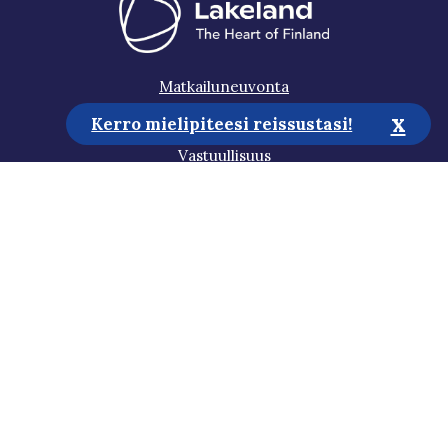
Matkailuneuvonta
x
Media
Kerro mielipiteesi reissustasi!
Vastuullisuus
Saavutettavuusseloste
Tietosuojaseloste
Tilaa uutiskirje
Auta meitä kehittämään sivustoa!
Gosaimaa 2026 all rights reserved