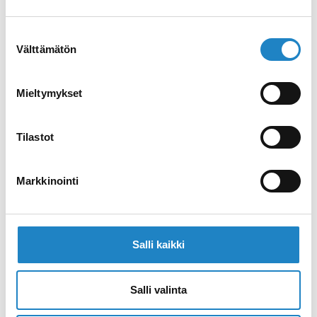
Kauppakatu 26
53100 Lappeenranta
Suostumuksen
info@wolkoff.fi
Välttämätön
valinta
054150320
Verkkosivusto
Mieltymykset
Tilastot
Markkinointi
Salli kaikki
Salli valinta