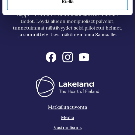
Kiellä
goSaimaa kokoaa kattavasti Imatran ja
Lappeenrannan seudun matkailun tärkeimmät
tiedot. Löydä alueen monipuoliset palvelut,
tunnetuimmat nähtävyydet sekä piilotetut helmet,
ja suunnittele itsesi näköinen loma Saimaalle.
Matkailuneuvonta
Media
Vastuullisuus