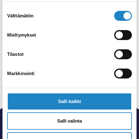
Kauppakeskus Lanterna
Suostumuksen
Välttämätön
valinta
Lappee Event & Meetings
Mieltymykset
Kauppakeskus
Tilastot
Lappeenrannan Galleria
Markkinointi
Salli kaikki
Salli valinta