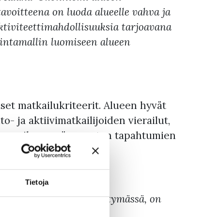
avoitteena on luoda alueelle vahva ja
tiviteettimahdollisuuksia tarjoavana
mintamallin luomiseen alueen
et matkailukriteerit. Alueen hyvät
- ja aktiivimatkailijoiden vierailut,
sen paikan myös suurten tapahtumien
Tietoja
Rauha-Ukonniemen keskittymässä, on
enlaista majoitus- ja