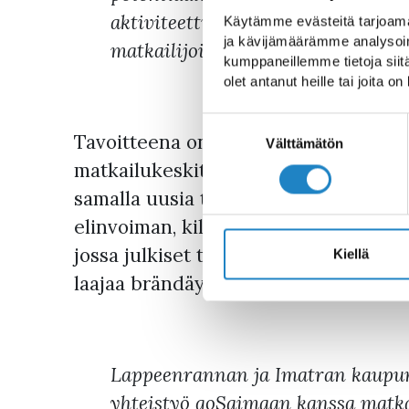
aktiviteettitarjontaa sekä kotimaisi
Käytämme evästeitä tarjoama
ja kävijämäärämme analysoim
matkailijoita ja tapahtumakävijö
kumppaneillemme tietoja siitä
olet antanut heille tai joita o
Suostumuksen
Tavoitteena on kehittää Rauha-Ukonn
valinta
Välttämätön
matkailukeskittymä. Projektin myötä 
samalla uusia työmahdollisuuksia. Tä
elinvoiman, kilpailukyvyn ja kestävä
jossa julkiset toimijat sekä pienet j
Kiellä
laajaa brändäystä ja markkinointiyhte
Lappeenrannan ja Imatran kaupungi
yhteistyö goSaimaan kanssa matka