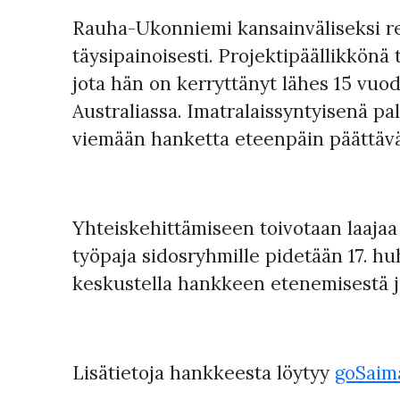
Rauha-Ukonniemi kansainväliseksi res
täysipainoisesti. Projektipäällikkön
jota hän on kerryttänyt lähes 15 vuo
Australiassa. Imatralaissyntyisenä pa
viemään hanketta eteenpäin päättäväi
Yhteiskehittämiseen toivotaan laajaa 
työpaja sidosryhmille pidetään 17. h
keskustella hankkeen etenemisestä j
Lisätietoja hankkeesta löytyy
goSaima