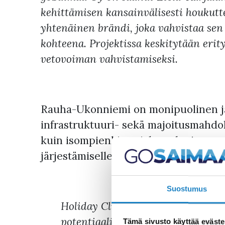
kehittämisen kansainvälisesti houkutte
yhtenäinen brändi, joka vahvistaa sen
kohteena. Projektissa keskitytään eri
vetovoiman vahvistamiseksi.
Rauha-Ukonniemi on monipuolinen ja v
infrastruktuuri- sekä majoitusmahdolli
kuin isompienkin asiakasryhmien vas
järjestämiselle.
Suostumus
Holiday Club pitää hanketta strat
potentiaalia kehittyä merkittäväks
Tämä sivusto käyttää eväste