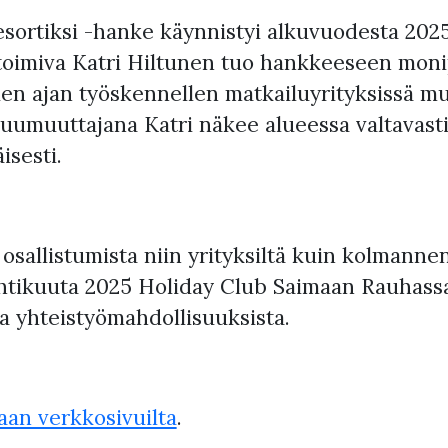
ortiksi -hanke käynnistyi alkuvuodesta 2025,
ä toimiva Katri Hiltunen tuo hankkeeseen moni
den ajan työskennellen matkailuyrityksissä 
luumuuttajana Katri näkee alueessa valtavasti
sesti.
osallistumista niin yrityksiltä kuin kolmanne
uhtikuuta 2025 Holiday Club Saimaan Rauhassa
a yhteistyömahdollisuuksista.
an verkkosivuilta
.