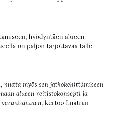
istamiseen, hyödyntäen alueen
eella on paljon tarjottavaa tälle
i, mutta myös sen jatkokehittämiseen
maan alueen reitistökonsepti ja
en parantaminen,
kertoo Imatran