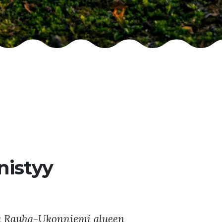
nistyy
taa Rauha-Ukonniemi alueen