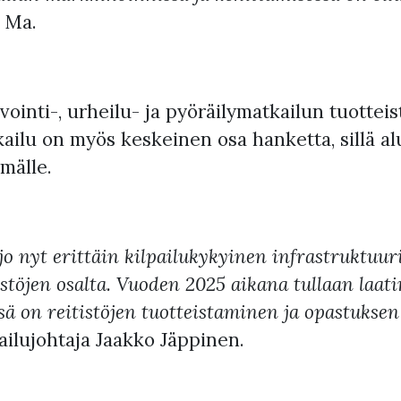
 Ma.
vointi-, urheilu- ja pyöräilymatkailun tuotte
ailu on myös keskeinen osa hanketta, sillä alu
mälle.
o nyt erittäin kilpailukykyinen infrastruktuur
stöjen osalta. Vuoden 2025 aikana tullaan laati
sä on reitistöjen tuotteistaminen ja opastuks
ailujohtaja Jaakko Jäppinen.