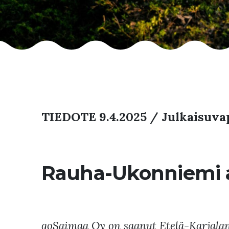
TIEDOTE 9.4.2025 / Julkaisuvap
Rauha-Ukonniemi a
goSaimaa Oy on saanut Etelä-Karjalan