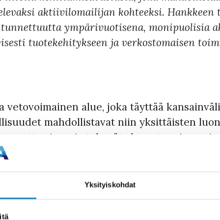
levaksi aktiivilomailijan kohteeksi. Hankkeen t
 tunnettuutta ympärivuotisena, monipuolisia ak
tyisesti tuotekehitykseen ja verkostomaisen toi
etovoimainen alue, joka täyttää kansainvälis
suudet mahdollistavat niin yksittäisten luonto
taanottamisen, ja tekevät alueesta erinomai
Yksityiskohdat
egisesti tärkeänä. Saimaan alueella, etenkin 
i matkailukohteeksi. Alueelta löytyy jo nyt mon
itä