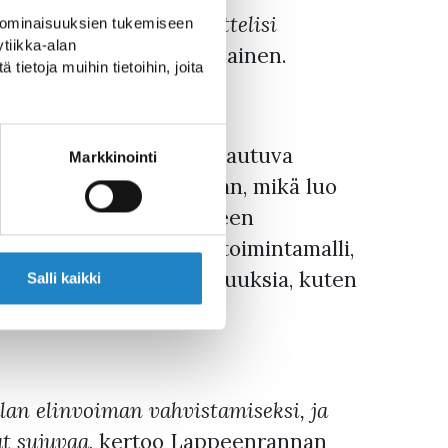
eena on, että alue houkuttelisi
 ominaisuuksien tukemiseen
tiikka-alan
tusjohtaja Maisa Romanainen.
ietoja muihin tietoihin, joita
stävään matkailuun pohjautuva
Markkinointi
 elinvoimaa vahvistetaan, mikä luo
jelman tavoitteita alueen
 luodaan koordinoitu toimintamalli,
iskehittämisen mahdollisuuksia, kuten
Salli kaikki
lan elinvoiman vahvistamiseksi, ja
t sujuvaa
, kertoo Lappeenrannan