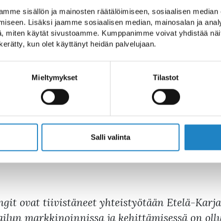
lle että kansainvälisille matkailijoille. Tavoitt
mme sisällön ja mainosten räätälöimiseen, sosiaalisen median
iseen. Lisäksi jaamme sosiaalisen median, mainosalan ja analy
itä ympäri vuoden,
sanoo Holiday Clubin toimi
, miten käytät sivustoamme. Kumppanimme voivat yhdistää näitä t
n kerätty, kun olet käyttänyt heidän palvelujaan.
iemi alueesta kansainvälisesti tunnettu, ke
Mieltymykset
Tilastot
alueen matkailutarjontaa monipuolistetaan ja
mä kehitys edistää Etelä-Karjalan maakuntaoh
n kehityksen vahvistamisessa. Hankkeen myötä
a keskisuuret yritykset voivat hyödyntää yhte
Salli valinta
istyötä.
t ovat tiivistäneet yhteistyötään Etelä-Karja
ilun markkinoinnissa ja kehittämisessä on ollu