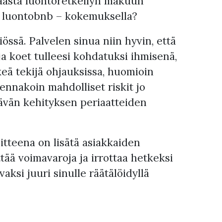
äästä luontoretkeilyn makuun
n luontobnb – kokemuksella?
össä. Palvelen sinua niin hyvin, että
a koet tulleesi kohdatuksi ihmisenä,
keä tekijä ohjauksissa, huomioin
 ennakoin mahdolliset riskit jo
ävän kehityksen periaatteiden
itteena on lisätä asiakkaiden
ttää voimavaroja ja irrottaa hetkeksi
aksi juuri sinulle räätälöidyllä