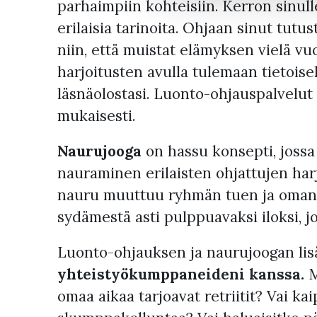
parhaimpiin kohteisiin. Kerron sinull
erilaisia tarinoita. Ohjaan sinut tutu
niin, että muistat elämyksen vielä vu
harjoitusten avulla tulemaan tietois
läsnäolostasi. Luonto-ohjauspalvelut
mukaisesti.
Naurujooga
on hassu konsepti, jossa 
nauraminen erilaisten ohjattujen harjo
nauru muuttuu ryhmän tuen ja oman 
sydämestä asti pulppuavaksi iloksi, jo
Luonto-ohjauksen ja naurujoogan lisä
yhteistyökumppaneideni kanssa.
M
omaa aikaa tarjoavat retriitit? Vai k