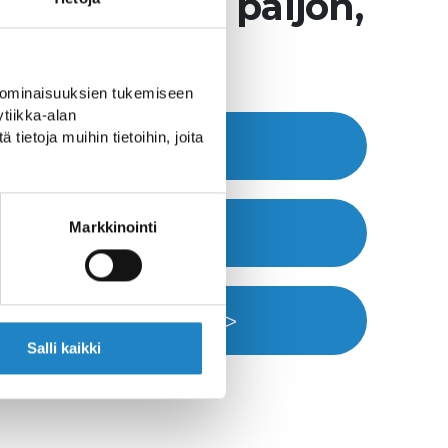
ta puhutaan paljon,
ohtaisesti?
 ominaisuuksien tukemiseen
tiikka-alan
ietoja muihin tietoihin, joita
Nettisivut >>
Markkinointi
Soita >>
Sähköposti >>
Salli kaikki