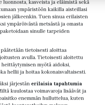
e luonnosta, kasveista ja eläimistä sekä
stumaan ympäristöön kaikilla aisteillasi
osien jälkeenkin. Tuen sinua erilaisten
eksi ympäröivästä metsästä ja omasta
 paketoidaan sinulle tarpeiden
päätetään tietoisesti aloittaa
itusten avulla. Tietoisesti aloitettu
heittäytymisen myötä aidoksi,
ka hellii ja hoitaa kokonaisvaltaisesti.
ksi järjestän
erilaisia tapahtumia
iltä kuulostaa voimavaroja lisäävät ja
aipaisitko enemmän hulluttelua, kuten