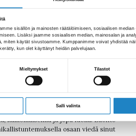
sta terveysvaikutuksis
 aika kokea ne henkilök
itä
mme sisällön ja mainosten räätälöimiseen, sosiaalisen median
iseen. Lisäksi jaamme sosiaalisen median, mainosalan ja analy
lmissä ja tuntea hyvänolon hormonien
, miten käytät sivustoamme. Kumppanimme voivat yhdistää näitä t
aan turvallisesti Etelä-Karjalaisen
n kerätty, kun olet käyttänyt heidän palvelujaan.
ujasi hyvinvoinnilla ja laskemaan
Reload tarjoaa luonto-ohjausta,
Mieltymykset
Tilastot
a.
 kokoisille ryhmille. Etelä-Karjalan
isuudet pysähtymiseen,
Salli valinta
iseen. Valittavanasi on järvimaiseman
ta, kalliomaisemia ja jopa luolia. Luonto-
aikallistuntemuksella osaan viedä sinut