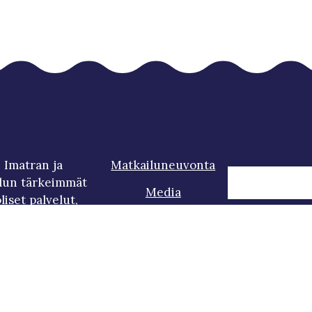
 Imatran ja
Matkailuneuvonta
lun tärkeimmät
Media
iset palvelut,
iilotetut helmet,
Vastuullisuus
Auta mei
loma Saimaalle.
Saavutettavuusseloste
Tietosuojaseloste