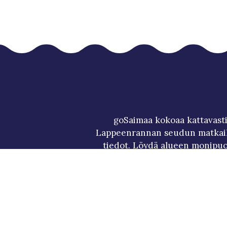
goSaimaa kokoaa kattavasti
Lappeenrannan seudun matkai
tiedot. Löydä alueen monipuol
tunnetuimmat nähtävyydet sekä p
ja suunnittele itsesi näköinen 