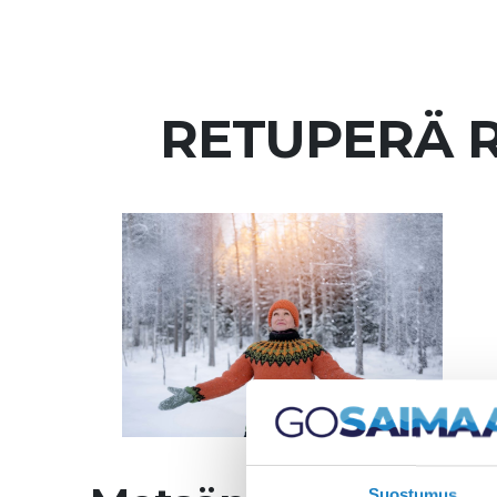
RETUPERÄ 
Suostumus