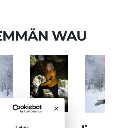
NEMMÄN WAU
Tietoja