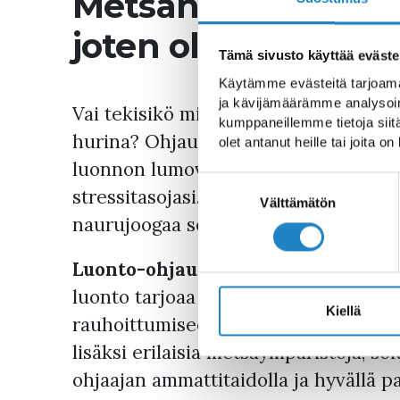
Metsän monipuolisi
joten olisiko sinun
Tämä sivusto käyttää eväste
Käytämme evästeitä tarjoama
ja kävijämäärämme analysoim
Vai tekisikö mielesi nauraa vedet si
kumppaneillemme tietoja siitä
hurina? Ohjauksessani pääset nauttim
olet antanut heille tai joita o
luonnon lumovoimasta, lataamaan akk
Suostumuksen
stressitasojasi. Yritykseni Retuperä 
valinta
Välttämätön
naurujoogaa sekä tapahtumatuotanto
Luonto-ohjauspalveluita
tarjoan eri
luonto tarjoaa monipuoliset mahdoll
Kiellä
rauhoittumiseen ja kiireestä irrottam
lisäksi erilaisia metsäympäristöjä, soi
ohjaajan ammattitaidolla ja hyvällä p