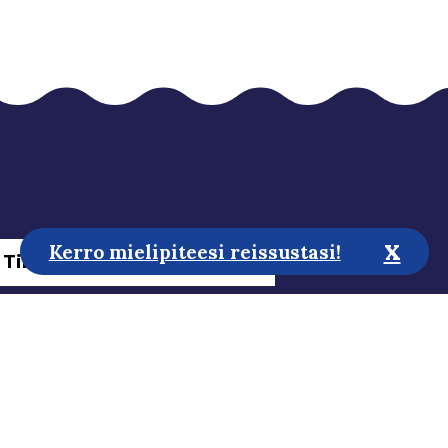
x
Kerro mielipiteesi reissustasi!
Tilaa uutiskirje
tä kehittämään sivustoa!