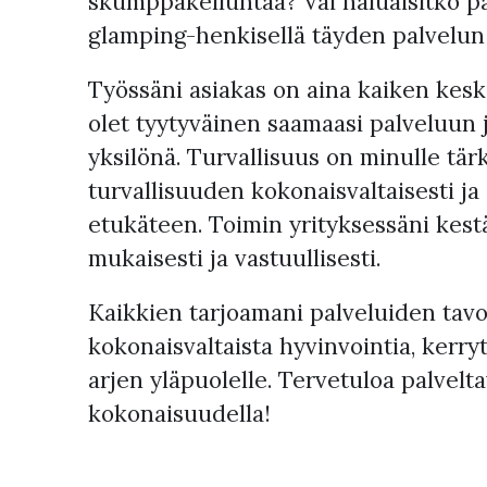
skumppakelluntaa? Vai haluaisitko p
glamping-henkisellä täyden palvelu
Työssäni asiakas on aina kaiken keski
olet tyytyväinen saamaasi palveluun j
yksilönä. Turvallisuus on minulle tär
turvallisuuden kokonaisvaltaisesti ja
etukäteen. Toimin yrityksessäni kest
mukaisesti ja vastuullisesti.
Kaikkien tarjoamani palveluiden tavo
kokonaisvaltaista hyvinvointia, kerry
arjen yläpuolelle. Tervetuloa palveltav
kokonaisuudella!