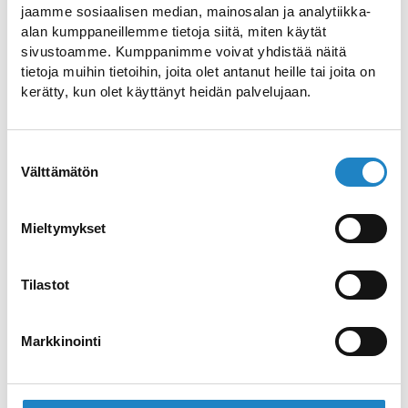
ruoanlaittoon, viihtyisät oleskelutilat sekä
jaamme sosiaalisen median, mainosalan ja analytiikka-
saunat, joissa voi rentoutua päivän
alan kumppaneillemme tietoja siitä, miten käytät
sivustoamme. Kumppanimme voivat yhdistää näitä
päätteeksi.
tietoja muihin tietoihin, joita olet antanut heille tai joita on
kerätty, kun olet käyttänyt heidän palvelujaan.
Ympäröivä luonto tarjoaa monipuoliset
mahdollisuudet ulkoiluun vuoden ympäri.
Talvella alueella on erinomaiset
Suostumuksen
hiihtomahdollisuudet, ja pulkkamäki on
Välttämätön
valinta
lähellä perheen pienimmille. Kevään ja
kesän saapuessa voi suoraan mökin pihalta
Mieltymykset
lähteä metsään poimimaan sieniä ja
marjoja. Kesäisin Lahnavedellä onnistuu
Tilastot
kalastus joko rannalta tai mökin veneellä.
Illalla saunan jälkeen on ihanaa istua
Markkinointi
mökin etelään ja länteen suuntautuvalla
terassilla, jossa voi nauttia
auringonlaskusta ja järvinäköalasta.