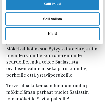
Salli kaikki
Saalastin lomamökit
sopivat erinomaisesti
kaikille, jotka kaipaavat rauhaa ja
Salli valinta
luonnonläheistä lomaa. Jokainen mökki on
suunniteltu tarjoamaan vieraille
Kiellä
yksityisyyttä ja mukavuutta – täällä et
joudu tinkimään omasta rauhastasi.
Mökkivalikoimasta löytyy vaihtoehtoja niin
pienille ryhmille kuin suuremmille
seurueille, mikä tekee Saalastista
oivallisen valinnan sekä pariskunnille,
perheille että ystäväporukoille.
Tervetuloa kokemaan luonnon rauha ja
mökkielämän parhaat puolet Saalastin
lomamökeille Savitaipaleelle!