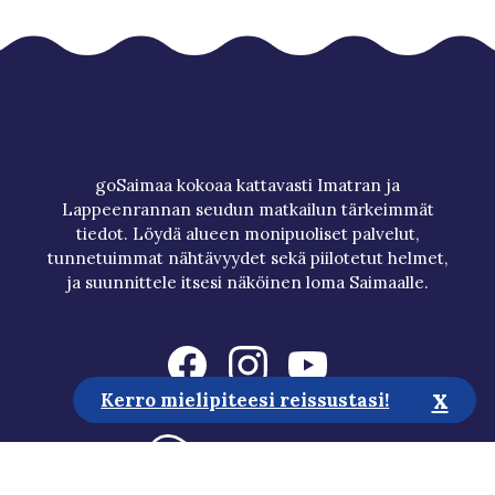
goSaimaa kokoaa kattavasti Imatran ja
Lappeenrannan seudun matkailun tärkeimmät
tiedot. Löydä alueen monipuoliset palvelut,
tunnetuimmat nähtävyydet sekä piilotetut helmet,
ja suunnittele itsesi näköinen loma Saimaalle.
x
Kerro mielipiteesi reissustasi!