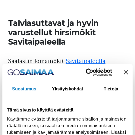
Talviasuttavat ja hyvin
varustellut hirsimökit
Savitaipaleella
Saalastin lomamökit
Savitaipaleella
tarjoavat täydellisen ympäristön
rentouttavaan ja omatoimiseen lomailuun
luonnon helmassa, lähellä Lahnavettä.
Suostumus
Yksityiskohdat
Tietoja
Nämä kauniit hirsimökit sijaitsevat omilla
rannoilla ja ovat talviasuttavia, joten ne
Tämä sivusto käyttää evästeitä
soveltuvat täydellisesti sekä kesä- että
Käytämme evästeitä tarjoamamme sisällön ja mainosten
talvilomille. Mökeistä löytyy kaikki
räätälöimiseen, sosiaalisen median ominaisuuksien
tarvittava mukavaan oleskeluun: keittiöt
tukemiseen ja kävijämäärämme analysoimiseen. Lisäksi