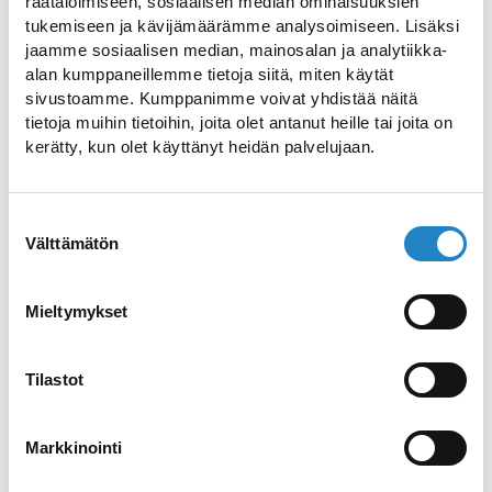
Lappeenrantalainen arkkitehtuuritoimisto
räätälöimiseen, sosiaalisen median ominaisuuksien
tukemiseen ja kävijämäärämme analysoimiseen. Lisäksi
Riitta ja Kari Ojala on suunnitellut
jaamme sosiaalisen median, mainosalan ja analytiikka-
Sammonlahden kirkon sekä
alan kumppaneillemme tietoja siitä, miten käytät
seurakuntakeskuksen.
sivustoamme. Kumppanimme voivat yhdistää näitä
tietoja muihin tietoihin, joita olet antanut heille tai joita on
Rakennusmateriaaleina on käytetty
kerätty, kun olet käyttänyt heidän palvelujaan.
betonia, punatiiltä ja Ristijärven harmaata
graniittia. Muodoltaan kirkkosali on
pyöreä ja alttari sijoittuu keskelle.
Suostumuksen
Välttämätön
valinta
Yksinkertainen Anreaan risti toimii
alttaritauluna ja luonnonvalo lankeaa
kirkkosaliin sen läpi. Hallisevina salissa
Mieltymykset
ovat sinisen ja vihreän sävyt. Vesiaihe
liittyy kirkkoon olennaisesti ja tätä
Tilastot
ilmentää myös taiteilija Brita Flanderin
suunnittelema ja toteuttama alttariteos.
Markkinointi
Tie kirkko.