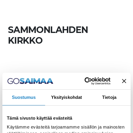
SAMMONLAHDEN
KIRKKO
Vieraile Sammonlahden
kirkossa
Suostumus
Yksityiskohdat
Tietoja
Sammonlahden kirkko on vihitty käyttöön
vuonna 1992. Nimekseen kirkko sai psalmin
Tämä sivusto käyttää evästeitä
sanat "Virvoittavien vetten tykö".
Käytämme evästeitä tarjoamamme sisällön ja mainosten