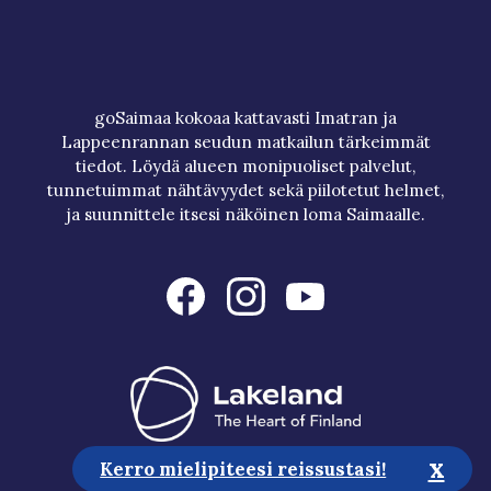
goSaimaa kokoaa kattavasti Imatran ja
Lappeenrannan seudun matkailun tärkeimmät
tiedot. Löydä alueen monipuoliset palvelut,
tunnetuimmat nähtävyydet sekä piilotetut helmet,
ja suunnittele itsesi näköinen loma Saimaalle.
x
Kerro mielipiteesi reissustasi!
Matkailuneuvonta