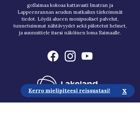
goSaimaa kokoaa kattavasti Imatran ja
Lappeenrannan seudun matkailun tärkeimmät
tiedot. Löydä alueen monipuoliset palvelut,
tunnetuimmat nähtävyydet sekä piilotetut helmet,
ja suunnittele itsesi näköinen loma Saimaalle.
x
Kerro mielipiteesi reissustasi!
Matkailuneuvonta
Media
Vastuullisuus
Saavutettavuusseloste