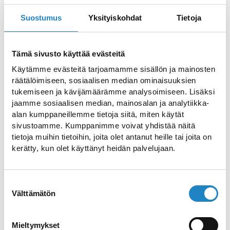
Makuelämyksiä
Lappeenrannan satamassa
Suostumus
Yksityiskohdat
Tietoja
Satamaravintola Tilus tarjoaa
Tämä sivusto käyttää evästeitä
ainutlaatuisen makuelämyksen
Käytämme evästeitä tarjoamamme sisällön ja mainosten
Lappeenrannan satamassa, upeissa
räätälöimiseen, sosiaalisen median ominaisuuksien
tukemiseen ja kävijämäärämme analysoimiseen. Lisäksi
Saimaan maisemissa. Ravintolan keittiö
jaamme sosiaalisen median, mainosalan ja analytiikka-
rakentuu laadukkaiden, sesongin
alan kumppaneillemme tietoja siitä, miten käytät
parhaiden raaka-aineiden ympärille, joissa
sivustoamme. Kumppanimme voivat yhdistää näitä
pohjoismaiset maut kohtaavat modernin
tietoja muihin tietoihin, joita olet antanut heille tai joita on
kerätty, kun olet käyttänyt heidän palvelujaan.
otteen. Tarjolla on herkullisen à la carte -
listan lisäksi maistuva lounas, joka tarjoaa
laadukkaita makuja myös keskelle
Suostumuksen
Välttämätön
valinta
arkipäivää. Huolella suunnitellut annokset,
tarkkaan valitut viinit ja lämmin palvelu
tekevät jokaisesta vierailusta elämyksen.
Mieltymykset