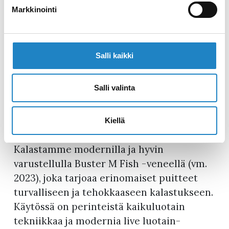
Markkinointi
vuoden kokemuksella varustettu
intohimoinen kalastaja, jolle vesille
lähteminen on elämäntapa. Veneessä
kertyy vuosittain yli 500 tuntia ja jokainen
Salli kaikki
reissu tehdään pilke silmäkulmassa, mutta
ammattitaidolla. Ville ei pelkästään vie
Salli valinta
kalaan hän opettaa, jakaa osaamistaan ja
auttaa sinua kehittymään kalastajana
Kiellä
rennossa ilmapiirissä.
Kalastamme modernilla ja hyvin
varustellulla Buster M Fish -veneellä (vm.
2023), joka tarjoaa erinomaiset puitteet
turvalliseen ja tehokkaaseen kalastukseen.
Käytössä on perinteistä kaikuluotain
tekniikkaa ja modernia live luotain-