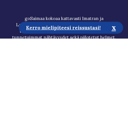
goSaimaa kokoaa kattavasti Imatran ja
Lappeenrannan seudun matkailun tärkeimmät
x
Kerro mielipiteesi reissustasi!
tiedot. Löydä alueen monipuoliset palvelut,
tunnetuimmat nähtävyydet sekä piilotetut helmet,
ja suunnittele itsesi näköinen loma Saimaalle.
Matkailuneuvonta
Media