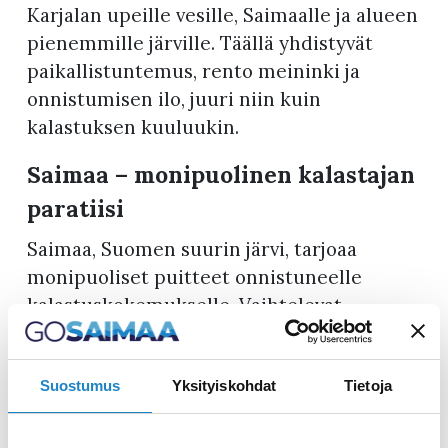
Karjalan upeille vesille, Saimaalle ja alueen
pienemmille järville. Täällä yhdistyvät
paikallistuntemus, rento meininki ja
onnistumisen ilo, juuri niin kuin
kalastuksen kuuluukin.
Saimaa – monipuolinen kalastajan
paratiisi
Saimaa, Suomen suurin järvi, tarjoaa
monipuoliset puitteet onnistuneelle
kalastuskokemukselle. Vaihtelevat
olosuhteet, tummat ja rehevät vedet sekä
kirkkaat ja karut alueet, mahdollistavat
kalastuksen eri ympäristöissä ja
Suostumus
Yksityiskohdat
Tietoja
tilanteissa. Saimaan vahvat ahven-, kuha-
ja haukikannat luovat erinomaiset