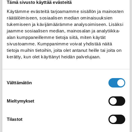
Tämä sivusto käyttää evästeitä
mahdollisuudet onnistuneisiin hetkiin
Käytämme evästeitä tarjoamamme sisällön ja mainosten
vesillä.
räätälöimiseen, sosiaalisen median ominaisuuksien
tukemiseen ja kävijämäärämme analysoimiseen. Lisäksi
Saimaan lisäksi Etelä-Karjalasta löytyy
jaamme sosiaalisen median, mainosalan ja analytiikka-
runsaasti pienempiä, mielenkiintoisia
alan kumppaneillemme tietoja siitä, miten käytät
sivustoamme. Kumppanimme voivat yhdistää näitä
järviä, jotka tarjoavat hienoja ja usein
tietoja muihin tietoihin, joita olet antanut heille tai joita on
rauhallisempia kalastuskohteita.
kerätty, kun olet käyttänyt heidän palvelujaan.
Lappeenrannasta liikutaan vaivattomasti
eri vesistöille, joten kalastuspäivä voidaan
Suostumuksen
suunnitella joustavasti parhaiden
Välttämätön
valinta
olosuhteiden ja asiakkaan toiveiden
mukaan.
Mieltymykset
Kokenut kalastusopas yli 30
vuoden kokemuksella
Tilastot
Oppaana toimii Ville Pääkkönen, yli 30