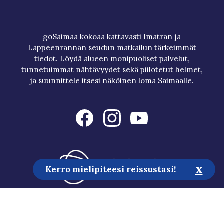
goSaimaa kokoaa kattavasti Imatran ja
Lappeenrannan seudun matkailun tärkeimmät
tiedot. Löydä alueen monipuoliset palvelut,
tunnetuimmat nähtävyydet sekä piilotetut helmet,
ja suunnittele itsesi näköinen loma Saimaalle.
x
Kerro mielipiteesi reissustasi!
Matkailuneuvonta
Media