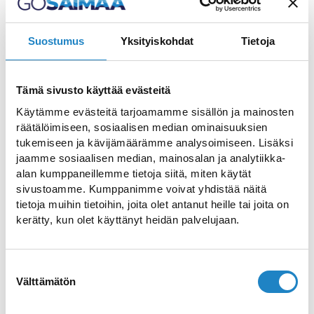
Laadukkaita ohjelma- ja
elämyspalveluita
Suostumus
Yksityiskohdat
Tietoja
Lappeenrannan ja Imatran
seudulla
Tämä sivusto käyttää evästeitä
Tuplakasi Action Oy tarjoaa laadukkaita
Käytämme evästeitä tarjoamamme sisällön ja mainosten
räätälöimiseen, sosiaalisen median ominaisuuksien
ohjelmapalveluita ammattitaidolla Etelä-
tukemiseen ja kävijämäärämme analysoimiseen. Lisäksi
Karjalan alueella. Laajasta ohjelma- ja
jaamme sosiaalisen median, mainosalan ja analytiikka-
elämyspalvelu-valikoimasta löytyy
alan kumppaneillemme tietoja siitä, miten käytät
sivustoamme. Kumppanimme voivat yhdistää näitä
jokaiselle jotakin ja lisäksi uusia palveluita
tietoja muihin tietoihin, joita olet antanut heille tai joita on
kehitetään jatkuvasti, jotta seuraavalla
kerätty, kun olet käyttänyt heidän palvelujaan.
kerralla seurueellasi olisi vieläkin
hauskempaa.
Suostumuksen
Tuplakasi tarjoaa seuraavat
Välttämätön
valinta
mahdollisuudet hauskaan talvipäivän