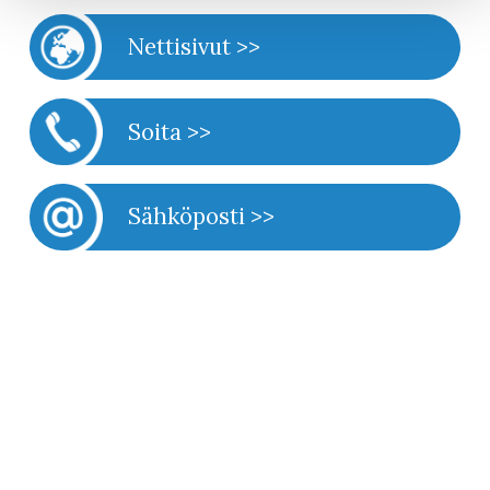
Nettisivut >>
Soita >>
Sähköposti >>