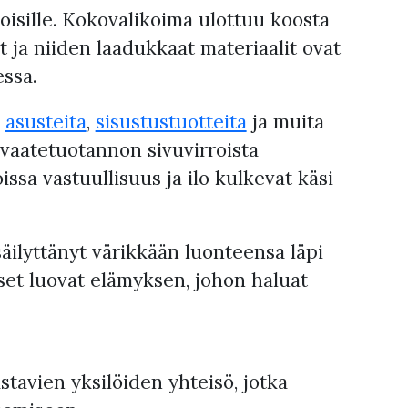
oisille. Kokovalikoima ulottuu koosta
 ja niiden laadukkaat materiaalit ovat
essa.
y
asusteita
,
sisustustuotteita
ja muita
s vaatetuotannon sivuvirroista
joissa vastuullisuus ja ilo kulkevat käsi
äilyttänyt värikkään luonteensa läpi
set luovat elämyksen, johon haluat
avien yksilöiden yhteisö, jotka