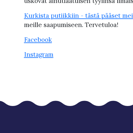
uskovat ainutlaatuisen tyylinsä ilmai
Kurkista putiikkiin - tästä pääset meil
meille saapumiseen. Tervetuloa!
Facebook
Instagram