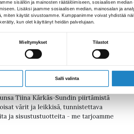
mme sisällön ja mainosten räätälöimiseen, sosiaalisen median
iseen. Lisäksi jaamme sosiaalisen median, mainosalan ja analy
, miten käytät sivustoamme. Kumppanimme voivat yhdistää näitä t
s elämysmyymälä, joka sijaitsee
n kerätty, kun olet käyttänyt heidän palvelujaan.
ä verkossa. Myymälä kutsuu viihtymään,
ostoksilla käynti on paljon enemmän
Mieltymykset
Tilastot
lle asiakkaillemme ympäri Suomen
nne täytyy päästä säännöllisesti
 iloa elämään. Ystävällinen,
tervetulleeksi putiikille.
Salli valinta
ti- ja lifestyle-brändi, jonka kiehtovat
lkunsa Tiina Kärkäs-Sundin piirtämistä
oisat värit ja leikkisä, tunnistettava
ta ja sisustustuotteita - me tarjoamme