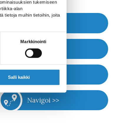
 ominaisuuksien tukemiseen
tiikka-alan
ietoja muihin tietoihin, joita
Nettisivut >>
Markkinointi
Soita >>
E-mail >>
Salli kaikki
Navigoi >>