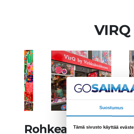
VIRQ
Suostumus
Rohkea ja korkealaa
Tämä sivusto käyttää eväste