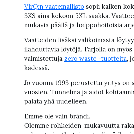
VirQ:n vaatemallisto
sopii kaiken kok
3XS aina kokoon 5XL saakka. Vaatteet
mukavia päällä ja helppohoitoisia arj
Vaatteiden lisäksi valikoimasta löyty
ilahduttavia löytöjä. Tarjolla on myö
valmistettuja
zero waste -tuotteita
, 
kädessä.
Jo vuonna 1993 perustettu yritys on s
vuosien. Tunnelma ja aidot kohtaami
palata yhä uudelleen.
Emme ole vain brändi.
Olemme rohkeiden, mukavuutta rakast