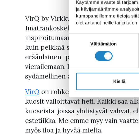
Käytämme evästeitä tarjoama
ja kävijämäärämme analysoim
kumppaneillemme tietoja siitä
VirQ by Virkkukoukkunen® on värikä
olet antanut heille tai joita o
Imatrankoskella Koskenpartaalla sek
inspiroitumaan ja kokemaan - täällä 
Suostumuksen
valinta
Välttämätön
kuin pelkkää shoppailua. Se on moni
eräänlainen "pyhiinvaelluspaikka", jo
vierailemaan, hakemaan uutta väriä ja
sydämellinen asiakaspalvelu toivottaa 
Kiellä
VirQ
on rohkea ja korkealaatuinen muo
kuosit valloittavat heti. Kaikki saa a
kuoseista, joissa yhdistyvät vahvat, el
estetiikka. Me emme myy vain vaattei
myös iloa ja hyvää mieltä.