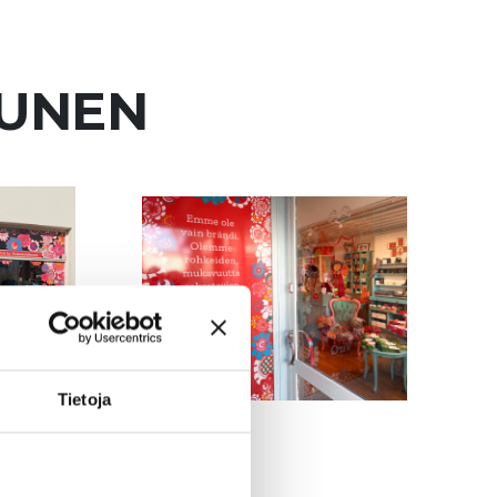
KUNEN
Tietoja
le-brändi.