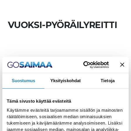
VUOKSI-PYÖRÄILYREITTI
Reitti mahtavan Vuoksen
maisemissa
Suostumus
Yksityiskohdat
Tietoja
Vuoksen kierros on mukava pyöräily, joka sopii
kierrettäväksi myös perheen pienempien
Tämä sivusto käyttää evästeitä
kanssa. Reitti tutustuttaa pyöräilijät mahtavan
Käytämme evästeitä tarjoamamme sisällön ja mainosten
Vuoksen maisemiin ja linnustoon.
räätälöimiseen, sosiaalisen median ominaisuuksien
tukemiseen ja kävijämäärämme analysoimiseen. Lisäksi
Reitin aloituspaikka Imatrankoski on
jaamme sosiaalisen median, mainosalan ja analytiikka-