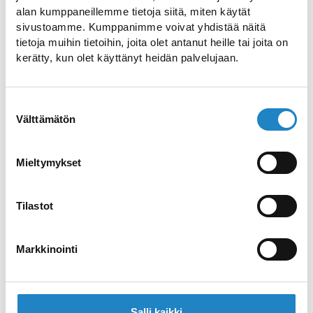
alan kumppaneillemme tietoja siitä, miten käytät
kansallismaisema ja Suomen vanhin
sivustoamme. Kumppanimme voivat yhdistää näitä
matkailunähtävyys, jota on käyty
tietoja muihin tietoihin, joita olet antanut heille tai joita on
ihastelemassa 1700-luvulta lähtien. 1920-
kerätty, kun olet käyttänyt heidän palvelujaan.
luvulla kosken uoma padottiin sähkön
tuottamiseen ja sen jälkeen vettä on
Suostumuksen
juoksutettu vain koskinäytöksissä. Imatran
Välttämätön
valinta
keskustan halkaiseva kosken uoma on
kuivanakin vaikuttava näky.
Mieltymykset
Reitti kiertää Vuoksen rantoja
kevyenliikenteenväylillä keskellä Imatran
Tilastot
kaupunkia. Reitin varrella Vuoksen
itärannalla on useita museoita ja
Markkinointi
länsirannalla monta viihtyisää puistoa,
joissa kannattaa pysähtyä. Reitillä on myös
infotauluja, joissa tietoa Vuoksen
Salli kaikki