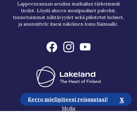
Lappeenrannan seudun matkailun tärkeimmät
tiedot. Löydä alueen monipuoliset palvelut,
tunnetuimmat nähtävyydet sekä piilotetut helmet,
ja suunnittele itsesi näköinen loma Saimaalle.
x
Matkailuneuvonta
Kerro mielipiteesi reissustasi!
Media
Vastuullisuus
Saavutettavuusseloste