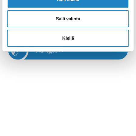
historiasta ja luonnosta.
Salli valinta
Nettisivut >>
Kiellä
Navigoi >>