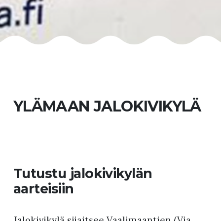
YLÄMAAN JALOKIVIKYLÄ
Tutustu jalokivikylän
aarteisiin
Jalokivikylä sijaitsee Vaalimaantien (Via