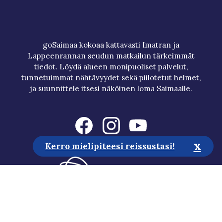
goSaimaa kokoaa kattavasti Imatran ja
Lappeenrannan seudun matkailun tärkeimmät
tiedot. Löydä alueen monipuoliset palvelut,
tunnetuimmat nähtävyydet sekä piilotetut helmet,
ja suunnittele itsesi näköinen loma Saimaalle.
x
Kerro mielipiteesi reissustasi!
Matkailuneuvonta