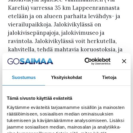
Karelia) varressa 35 km Lappeenrannasta
etelään ja on alueen parhaita levähdys- ja
vierailupaikkoja. Jalokivikylässä on
jalokivisepänpajoja, jalokivimuseo ja
ravintola. Jalokivikylässä voit herkutella,
kahvitella, tehdä mahtavia koruostoksia, ja
saatpa ripauksen kulttuuriakin
vierailemalla eksoottisessa
Jalokivimuseossa. Matkasta väsyneet
Suostumus
Yksityiskohdat
Tietoja
perheen pienimmät virkistyvät joko alueen
leikkikentällä tai etsimällä jalokiviaarteita
museon aarrehiekkalaatikolla.
Tämä sivusto käyttää evästeitä
Käytämme evästeitä tarjoamamme sisällön ja mainosten
Jalokivikylässä kannattaa ehdottomasti
räätälöimiseen, sosiaalisen median ominaisuuksien
vierailla myös ihanissa korumyymälöissä,
tukemiseen ja kävijämäärämme analysoimiseen. Lisäksi
jaamme sosiaalisen median, mainosalan ja analytiikka-
josta löydät mm. hiomon, spektroliittisia