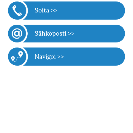
Soita >>
Sähköposti >>
Navigoi >>