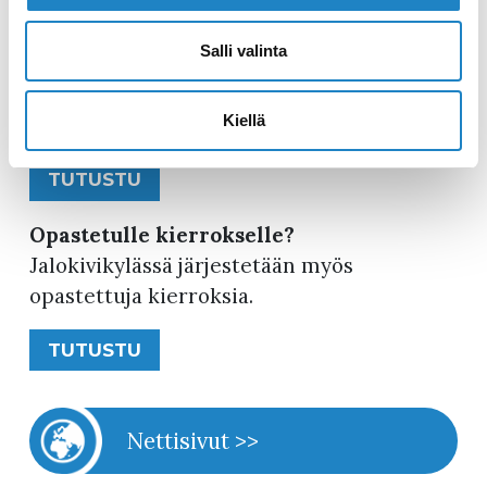
Ylämaan kansainväliset Jalokivimessut
Jalokivikylässä järjestetään vuosittain
Salli valinta
juhannusta seuraavana viikonloppuna
Suomen vanhimmat ja pohjoismaiden
Kiellä
suurimpiin kuuluvat jalokivimessut.
TUTUSTU
Opastetulle kierrokselle?
Jalokivikylässä järjestetään myös
opastettuja kierroksia.
TUTUSTU
Nettisivut >>