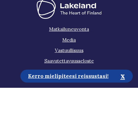
Matkailuneuvonta
Media
Vastuullisuus
Saavutettavuusseloste
Tietosuojaseloste
x
Kerro mielipiteesi reissustasi!
Tilaa uutiskirje
Auta meitä kehittämään sivustoa!
Gosaimaa 2026 all rights reserved