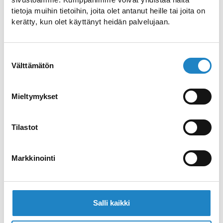
tietoja muihin tietoihin, joita olet antanut heille tai joita on
kerätty, kun olet käyttänyt heidän palvelujaan.
Saimaan saaristoreitti
Suostumuksen
Saimaan saaristoreitti kuljettaa
Välttämätön
valinta
polkupyöräilijät Saimaan upeisiin
saaristomaisemiin!
Mieltymykset
Taipalsaaren kirkko
Tilastot
Vieraile Taipalsaaren kirkossa
Markkinointi
Kotiseututalo Röytty
Ihanaa maalaistunnelmaa
Salli kaikki