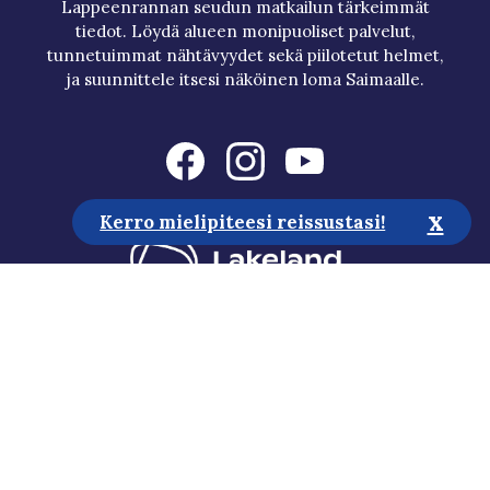
Lappeenrannan seudun matkailun tärkeimmät
tiedot. Löydä alueen monipuoliset palvelut,
tunnetuimmat nähtävyydet sekä piilotetut helmet,
ja suunnittele itsesi näköinen loma Saimaalle.
x
Kerro mielipiteesi reissustasi!
Matkailuneuvonta
Media
Vastuullisuus
Saavutettavuusseloste