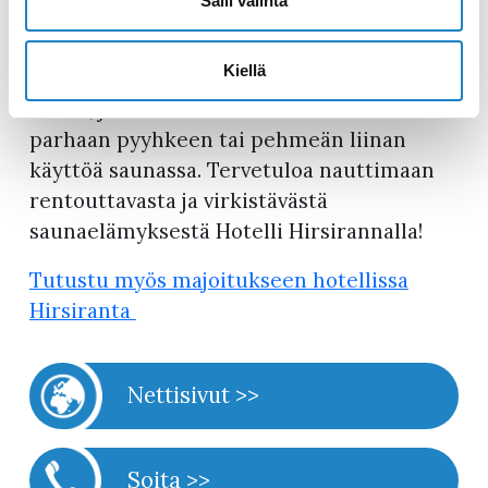
Salli valinta
Muista kuitenkin, että löylyjen heiton
Kiellä
yhteydessä saunassa saattaa tulla pientä
nokea, joten suosittelemme välttämään
parhaan pyyhkeen tai pehmeän liinan
käyttöä saunassa. Tervetuloa nauttimaan
rentouttavasta ja virkistävästä
saunaelämyksestä Hotelli Hirsirannalla!
Tutustu myös majoitukseen hotellissa
Hirsiranta
Nettisivut >>
Soita >>