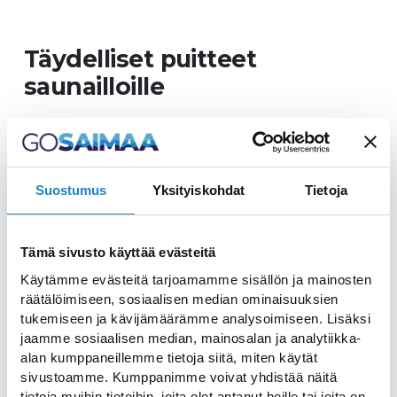
Täydelliset puitteet
saunailloille
Tervetuloa nauttimaan Hotelli Hirsirannan
upeista saunaelämyksistä! Saunamme
tarjoaa tilaa jopa 20 hengelle kerralla, ja
Suostumus
Yksityiskohdat
Tietoja
sen lämmöstä voi nauttia Saimaan upeiden
maisemien keskellä. Saunaamme
Tämä sivusto käyttää evästeitä
lämmittää kertalämmitteinen kiuas, joka
Käytämme evästeitä tarjoamamme sisällön ja mainosten
vaatii 5–7 tunnin lämmityksen, riippuen
räätälöimiseen, sosiaalisen median ominaisuuksien
hieman sääolosuhteista.
tukemiseen ja kävijämäärämme analysoimiseen. Lisäksi
jaamme sosiaalisen median, mainosalan ja analytiikka-
Saunan jälkeen voit viettää iltaa
alan kumppaneillemme tietoja siitä, miten käytät
sivustoamme. Kumppanimme voivat yhdistää näitä
rantamökillämme, jossa on upea
tietoja muihin tietoihin, joita olet antanut heille tai joita on