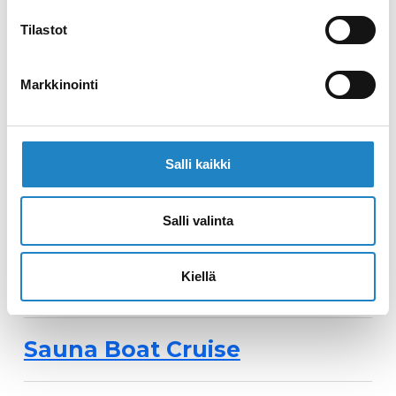
night accommodation
Tilastot
package
Markkinointi
Laivaravintola Prinsessa
Armaadan Saunatilat
Salli kaikki
Lappeen Tilaussauna
Salli valinta
Kiellä
Holiday Club Saimaa
Sauna Boat Cruise