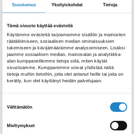
Suostumus
Yksityiskohdat
Tietoja
Tämä sivusto käyttää evästeitä
Cycling Holiday for 3 Nights
Käytämme evästeitä tarjoamamme sisällön ja mainosten
räätälöimiseen, sosiaalisen median ominaisuuksien
tukemiseen ja kävijämäärämme analysoimiseen. Lisäksi
jaamme sosiaalisen median, mainosalan ja analytiikka-
Original Sokos Hotel Lappee
alan kumppaneillemme tietoja siitä, miten käytät
sivustoamme. Kumppanimme voivat yhdistää näitä
tietoja muihin tietoihin, joita olet antanut heille tai joita on
Scandic Patria
kerätty, kun olet käyttänyt heidän palvelujaan.
Maatilaloma
Suostumuksen
Välttämätön
valinta
Finnish culture and Saimaa
Mieltymykset
Geopark, Three (or seven)