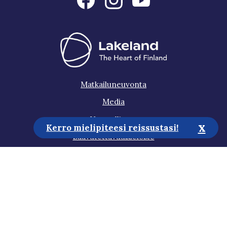
Matkailuneuvonta
Media
Vastuullisuus
x
Kerro mielipiteesi reissustasi!
Saavutettavuusseloste
Tietosuojaseloste
Tilaa uutiskirje
Auta meitä kehittämään sivustoa!