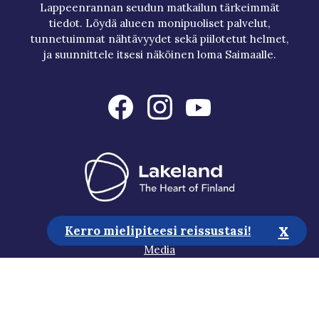
Lappeenrannan seudun matkailun tärkeimmät
tiedot. Löydä alueen monipuoliset palvelut,
tunnetuimmat nähtävyydet sekä piilotetut helmet,
ja suunnittele itsesi näköinen loma Saimaalle.
x
Matkailuneuvonta
Kerro mielipiteesi reissustasi!
Media
Vastuullisuus
Saavutettavuusseloste