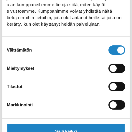
alan kumppaneillemme tietoja siitä, miten käytät
Luumäen kirkko ja
sivustoamme. Kumppanimme voivat yhdistää näitä
kirkonmäki
tietoja muihin tietoihin, joita olet antanut heille tai joita on
kerätty, kun olet käyttänyt heidän palvelujaan.
Anna mielen levätä Luumäen kirkon
rauhallisessa ympäristössä
Suostumuksen
Välttämätön
valinta
Salpalinja – Suomen
Itsenäisyyden monumentti
Mieltymykset
Historiallinen Salpalinja
Tilastot
Lappeenrannan raatihuone
Markkinointi
Lappeenrannan ensimmäinen julkinen
rakennus
Salli kaikki