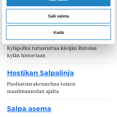
Rahikkalan tuulimylly
Salli valinta
Historiallinen tuulimylly
Kiellä
Rutolan kyläpolku
Kyläpolku tutustuttaa kävijän Rutolan
kylän historiaan
Hostikan Salpalinja
Puolustusrakennelma toisen
maailmansodan ajalta
Salpa asema