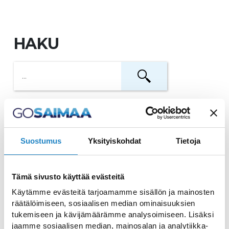
HAKU
Partakoski
Luonnonkaunis partakoski
Suostumus
Yksityiskohdat
Tietoja
Taavetin linnoitus
Tämä sivusto käyttää evästeitä
Käytämme evästeitä tarjoamamme sisällön ja mainosten
Luumäellä sijaitseva 1700-
räätälöimiseen, sosiaalisen median ominaisuuksien
luvun bastionilinnoitus
tukemiseen ja kävijämäärämme analysoimiseen. Lisäksi
jaamme sosiaalisen median, mainosalan ja analytiikka-