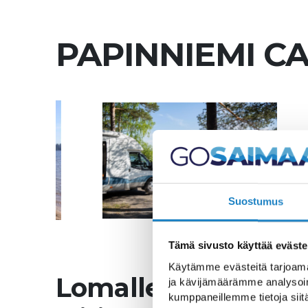
PAPINNIEMI C
Suostumus
Tämä sivusto käyttää eväste
Käytämme evästeitä tarjoama
Lomalle idylliselle
ja kävijämäärämme analysoim
kumppaneillemme tietoja siitä