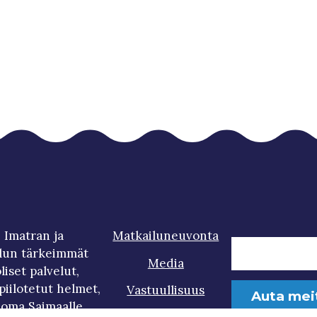
 Imatran ja
Matkailuneuvonta
lun tärkeimmät
Media
iset palvelut,
iilotetut helmet,
Vastuullisuus
Auta mei
loma Saimaalle.