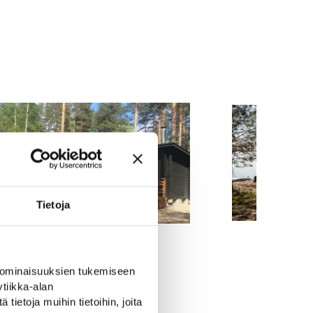
Tietoja
 ominaisuuksien tukemiseen
rheen
tiikka-alan
ietoja muihin tietoihin, joita