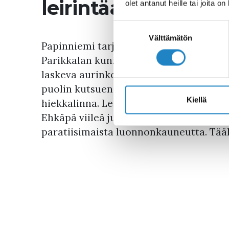
leirintäalueelle!
olet antanut heille tai joita o
Suostumuksen
valinta
Välttämätön
Papinniemi tarjoaa nautinnollisia matka
Parikkalan kunnan Uukuniemen pitäjässä
laskeva aurinko punaa. Puhdasvetinen
puolin kutsuen uittamaan varpaita. Mai
Kiellä
hiekkalinna. Lempeä kesätuuli kuiskail
Ehkäpä viileä juoma terassilla puusauna
paratiisimaista luonnonkauneutta. Tääll