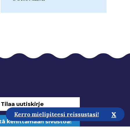
Tilaa uutiskirje
x
Kerro mielipiteesi reissustasi!
tä kehittämään sivustoa!