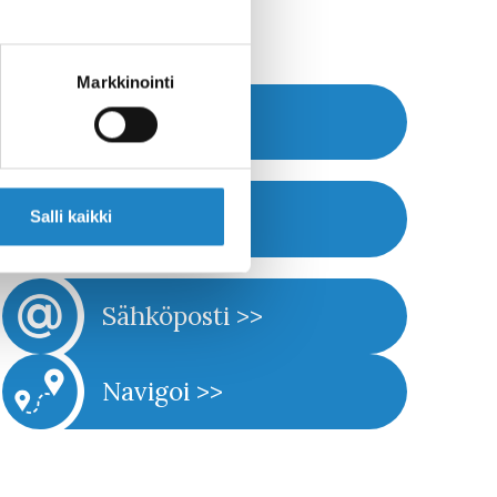
Markkinointi
Nettisivut >>
Soita >>
Salli kaikki
Sähköposti >>
Navigoi >>