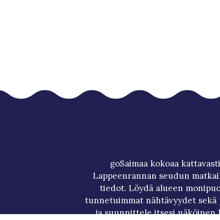
goSaimaa kokoaa kattavasti
Lappeenrannan seudun matkai
tiedot. Löydä alueen monipuol
tunnetuimmat nähtävyydet sekä p
ja suunnittele itsesi näköinen 