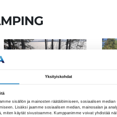
AMPING
Yksityiskohdat
itä
mme sisällön ja mainosten räätälöimiseen, sosiaalisen median
 ja rauhalliselle kokope
iseen. Lisäksi jaamme sosiaalisen median, mainosalan ja analy
, miten käytät sivustoamme. Kumppanimme voivat yhdistää näitä t