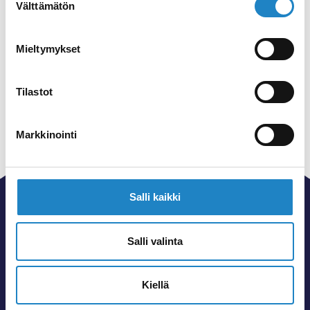
Välttämätön
valinta
Imatran jäähalli
Mieltymykset
Monipuoliset liikuntamahdollisuudet
talvi- ja kesäurheilulajeille!
Tilastot
Markkinointi
Salli kaikki
Salli valinta
goSaimaa kokoaa kattavasti Imatran ja
Lappeenrannan seudun matkailun tärkeimmät
Kiellä
tiedot. Löydä alueen monipuoliset palvelut,
tunnetuimmat nähtävyydet sekä piilotetut helmet,