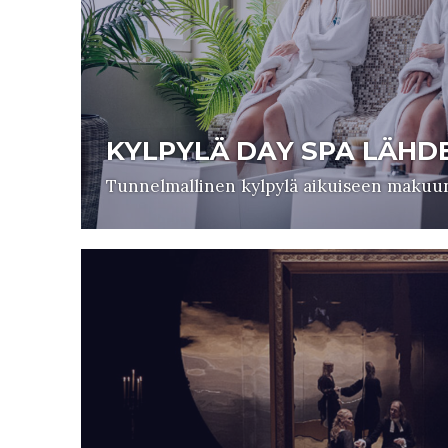
KYLPYLÄ DAY SPA LÄHD
Tunnelmallinen kylpylä aikuiseen makuu