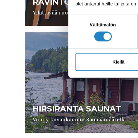
RAVINTOLA SUMU
olet antanut heille tai joita o
Yllättävää ruokailua täysin sumussa
Suostumuksen
valinta
Välttämätön
Kiellä
HIRSIRANTA SAUNAT
Viihdy kuvankauniin Saimaan äärellä