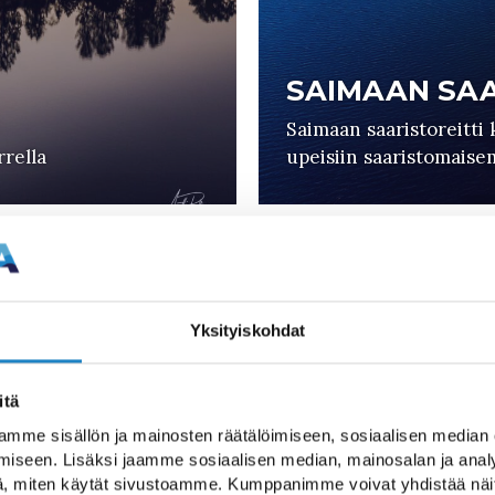
SAIMAAN SAA
Saimaan saaristoreitti 
rrella
upeisiin saaristomaisem
Yksityiskohdat
itä
mme sisällön ja mainosten räätälöimiseen, sosiaalisen median
iseen. Lisäksi jaamme sosiaalisen median, mainosalan ja analy
, miten käytät sivustoamme. Kumppanimme voivat yhdistää näitä t