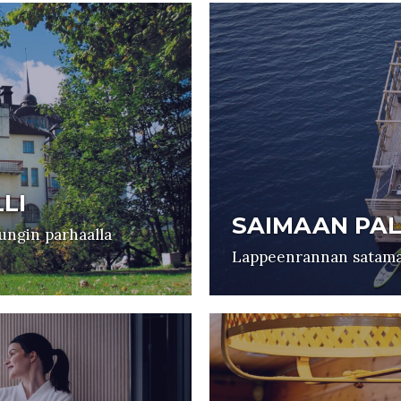
LI
SAIMAAN PAL
pungin parhaalla
Lappeenrannan satamas