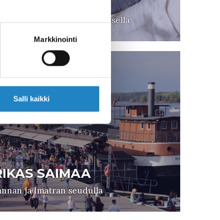
KIPPURASARVI
a vuosikymmenten kokemuksella
Markkinointi
Salli kaikki
IKAS SAIMAA
nnan ja Imatran seudulla