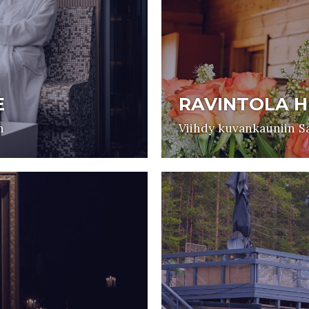
E
RAVINTOLA H
n
Viihdy kuvankauniin S