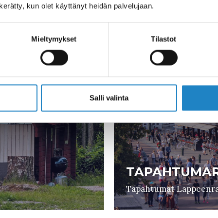
SÄRÄPIRTTI 
n kerätty, kun olet käyttänyt heidän palvelujaan.
Tuhatvuotista herkku
Mieltymykset
Tilastot
Salli valinta
TAPAHTUMAR
Tapahtumat Lappeenra