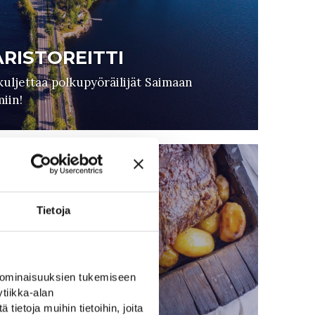
RISTOREITTI
kuljettaa polkupyöräilijät Saimaan
iin!
Tietoja
 ominaisuuksien tukemiseen
tiikka-alan
ietoja muihin tietoihin, joita