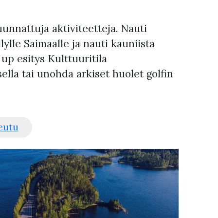
nnattuja aktiviteetteja. Nauti
ylle Saimaalle ja nauti kauniista
up esitys Kulttuuritila
lla tai unohda arkiset huolet golfin
eutu