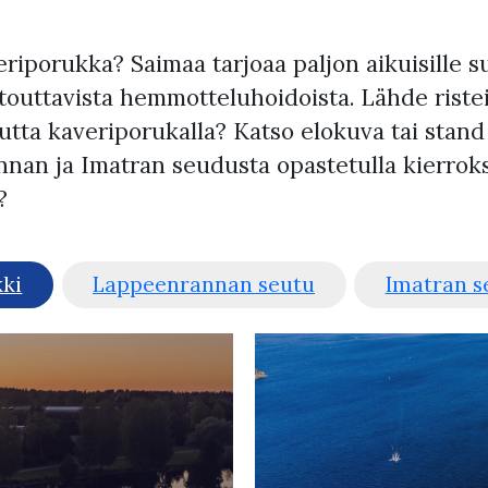
porukka? Saimaa tarjoaa paljon aikuisille suu
touttavista hemmotteluhoidoista. Lähde risteil
utta kaveriporukalla? Katso elokuva tai stand 
an ja Imatran seudusta opastetulla kierrokse
?
kki
Lappeenrannan seutu
Imatran s