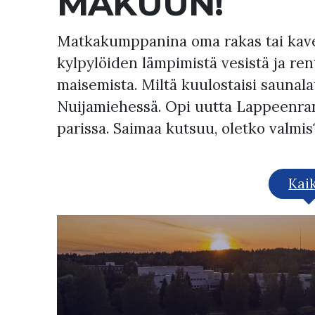
MAKUUN!
Matkakumppanina oma rakas tai kaveri
kylpylöiden lämpimistä vesistä ja ren
maisemista. Miltä kuulostaisi saunala
Nuijamiehessä. Opi uutta Lappeenrann
parissa. Saimaa kutsuu, oletko valmis
Kai