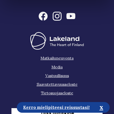
Matkailuneuvonta
Media
Vastuullisuus
Saavutettavuusseloste
Tietosuojaseloste
x
Kerro mielipiteesi reissustasi!
Tilaa uutiskirje